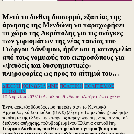
για:
Μετά το διεθνή διασυρμό, εξαιτίας της
άρνησης της Μενδώνη να παραχωρήσει
το χώρο της Ακρόπολης για τις ανάγκες
των γυρισμάτων της νέας ταινίας του
Γιώργου Λάνθιμου, ήρθε και η καταγγελία
από τους νομικούς του εκπροσώπους για
«ψευδείς και δυσφημιστικές»
πληροφορίες ως προς το αίτημά του…
ΔΙΕΘΝΗ
ΚΟΙΝΩΝΙΑ
ΜΜΕ
ΠΟΛΙΤΙΚΗ
ΠΟΛΙΤΙΣΜΟΣ
ΠΡΟΣΩΠΑ
για
10 Απριλίου 2025
10 Απριλίου 2025
admin
Αφήστε ένα σχόλιο
το
Έγινε αρκετός θόρυβος προ ημερών όταν το Κεντρικό
Μετά
Αρχαιολογικό Συμβούλιο (ΚΑΣ) (λέγε με Τσιμενδώνη) απέρριψε
το
το αίτημα της ελληνικής εταιρείας παραγωγής της νέας ταινίας τού
διεθνή
διεθνούς απήχησης, πολυβραβευμένου Έλληνα σκηνοθέτη
,
διασυρ
Γιώργου Λάνθιμου, που θα επηρέαζαν την πρόσβαση του
εξαιτία
κοινού για τέσσερις ώρες το πολύ, με πρόσχημα ότι η ταινία