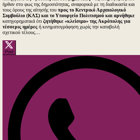
από
ήρθαν στο φως της δημοσιότητας, αναφορικά με τη διαδικασία και
τους
τους όρους της αίτησής του
προς το Κεντρικό Αρχαιολογικό
νομικο
Συμβούλιο (ΚΑΣ) και το Υπουργείο Πολιτισμού και αρνήθηκε
του
κατηγορηματικά ότι
ζητήθηκε «κλείσιμο» της Ακρόπολης για
εκπρο
τέσσερις ημέρες
ή κινηματογράφηση χωρίς την καταβολή
για
σχετικού τέλους…
«ψευδε
και
δυσφημ
πληροφ
Post
ως
προς
το
αίτημά
του…