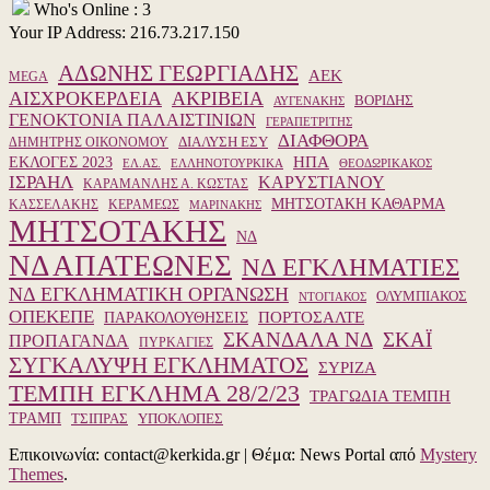
Who's Online : 3
Your IP Address: 216.73.217.150
ΑΔΩΝΗΣ ΓΕΩΡΓΙΑΔΗΣ
ΑΕΚ
MEGA
ΑΙΣΧΡΟΚΕΡΔΕΙΑ
ΑΚΡΙΒΕΙΑ
ΒΟΡΙΔΗΣ
ΑΥΓΕΝΑΚΗΣ
ΓΕΝΟΚΤΟΝΙΑ ΠΑΛΑΙΣΤΙΝΙΩΝ
ΓΕΡΑΠΕΤΡΙΤΗΣ
ΔΙΑΦΘΟΡΑ
ΔΙΑΛΥΣΗ ΕΣΥ
ΔΗΜΗΤΡΗΣ ΟΙΚΟΝΟΜΟΥ
ΗΠΑ
ΕΚΛΟΓΕΣ 2023
ΕΛ.ΑΣ.
ΕΛΛΗΝΟΤΟΥΡΚΙΚΑ
ΘΕΟΔΩΡΙΚΑΚΟΣ
ΙΣΡΑΗΛ
ΚΑΡΥΣΤΙΑΝΟΥ
ΚΑΡΑΜΑΝΛΗΣ Α. ΚΩΣΤΑΣ
ΜΗΤΣΟΤΑΚΗ ΚΑΘΑΡΜΑ
ΚΑΣΣΕΛΑΚΗΣ
ΚΕΡΑΜΕΩΣ
ΜΑΡΙΝΑΚΗΣ
ΜΗΤΣΟΤΑΚΗΣ
ΝΔ
ΝΔ ΑΠΑΤΕΩΝΕΣ
ΝΔ ΕΓΚΛΗΜΑΤΙΕΣ
ΝΔ ΕΓΚΛΗΜΑΤΙΚΗ ΟΡΓΑΝΩΣΗ
ΟΛΥΜΠΙΑΚΟΣ
ΝΤΟΓΙΑΚΟΣ
ΟΠΕΚΕΠΕ
ΠΑΡΑΚΟΛΟΥΘΗΣΕΙΣ
ΠΟΡΤΟΣΑΛΤΕ
ΣΚΑΝΔΑΛΑ ΝΔ
ΣΚΑΪ
ΠΡΟΠΑΓΑΝΔΑ
ΠΥΡΚΑΓΙΕΣ
ΣΥΓΚΑΛΥΨΗ ΕΓΚΛΗΜΑΤΟΣ
ΣΥΡΙΖΑ
ΤΕΜΠΗ ΕΓΚΛΗΜΑ 28/2/23
ΤΡΑΓΩΔΙΑ ΤΕΜΠΗ
ΤΡΑΜΠ
ΥΠΟΚΛΟΠΕΣ
ΤΣΙΠΡΑΣ
Επικοινωνία: contact@kerkida.gr
|
Θέμα: News Portal από
Mystery
Themes
.