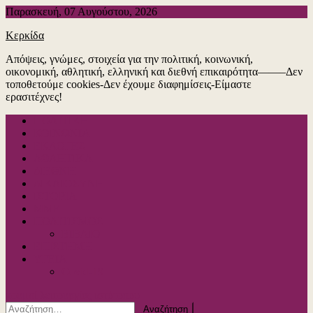
Μεταπηδήστε
Παρασκευή, 07 Αυγούστου, 2026
στο
Κερκίδα
περιεχόμενο
Απόψεις, γνώμες, στοιχεία για την πολιτική, κοινωνική,
οικονομική, αθλητική, ελληνική και διεθνή επικαιρότητα——–Δεν
τοποθετούμε cookies-Δεν έχουμε διαφημίσεις-Είμαστε
ερασιτέχνες!
ΠΟΛΙΤΙΚΗ
ΚΟΙΝΩΝΙΑ
ΕΚΛΟΓΕΣ
ΑΘΛΗΤΙΚΑ
ΔΙΕΘΝΗ
ΔΙΚΑΙΟΣΥΝΗ
ΙΣΤΟΡΙΑ
ΜΜΕ
ΠΟΛΙΤΙΣΜΟΣ
ΒΙΒΛΙΟ
ΕΠΙΣΤΗΜΗ
ΥΓΕΙΑ
Covid-19
κουμπί λειτουργίας ιστότοπου
Αναζήτηση