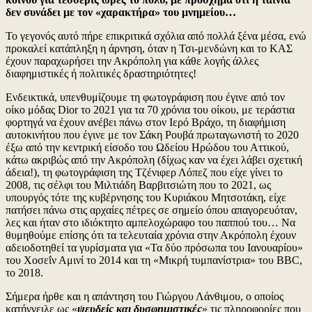
της
δεν συνάδει με τον «χαρακτήρα» του μνημείου…
άρνηση
της
Το γεγονός αυτό πήρε επικριτικά σχόλια από πολλά ξένα μέσα, ενώ
Μενδώ
προκαλεί κατάπληξη η άρνηση, όταν η Τσι-μενδώνη και το ΚΑΣ
να
έχουν παραχωρήσει την Ακρόπολη για κάθε λογής άλλες
παραχω
διαφημιστικές ή πολιτικές δραστηριότητες!
το
χώρο
Ενδεικτικά, υπενθυμίζουμε τη φωτογράφιση που έγινε από τον
της
οίκο μόδας Dior το 2021 για τα 70 χρόνια του οίκου, με τεράστια
Ακρόπ
φορτηγά να έχουν ανέβει πάνω στον Ιερό Βράχο, τη διαφήμιση
για
αυτοκινήτου που έγινε με τον Σάκη Ρουβά πρωταγωνιστή το 2020
τις
έξω από την κεντρική είσοδο του Ωδείου Ηρώδου του Αττικού,
ανάγκε
κάτω ακριβώς από την Ακρόπολη (δίχως καν να έχει λάβει σχετική
των
άδεια!), τη φωτογράφιση της Τζένιφερ Λόπεζ που είχε γίνει το
γυρισμ
2008, τις σέλφι του Μιλτιάδη Βαρβιτσιώτη που το 2021, ως
της
υπουργός τότε της κυβέρνησης του Κυριάκου Μητσοτάκη, είχε
νέας
πατήσει πάνω στις αρχαίες πέτρες σε σημείο όπου απαγορευόταν,
ταινίας
λες και ήταν στο ιδιόκτητο αμπελοχώραφο του παππού του… Να
του
θυμηθούμε επίσης ότι τα τελευταία χρόνια στην Ακρόπολη έχουν
Γιώργο
αδειοδοτηθεί τα γυρίσματα για «Τα δύο πρόσωπα του Ιανουαρίου»
Λάνθιμ
του Χοσεΐν Αμινί το 2014 και τη «Μικρή τυμπανίστρια» του BBC,
ήρθε
το 2018.
και
η
Σήμερα ήρθε και η απάντηση του Γιώργου Λάνθιμου, ο οποίος
καταγγ
κατήγγειλε ως «
ψευδείς και δυσφημιστικές
» τις πληροφορίες που