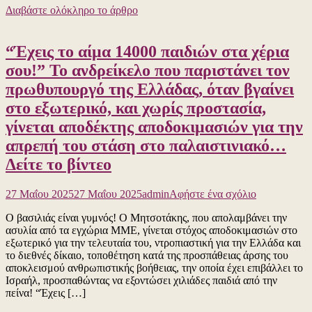
Διαβάστε ολόκληρο το άρθρο
άλλη
μια
αδιανόητη
“Έχεις το αίμα 14000 παιδιών στα χέρια
θηριωδία
του
σου!” Το ανδρείκελο που παριστάνει τον
Ισραήλ…
πρωθυπουργό της Ελλάδας, όταν βγαίνει
Ο
τρόπος
στο εξωτερικό, και χωρίς προστασία,
κάλυψης
γίνεται αποδέκτης αποδοκιμασιών για την
της
ναζιστικής
απρεπή του στάση στο παλαιστινιακό…
πράξης
Δείτε το βίντεο
από
το
ΑΠΕ-
για
27 Μαΐου 2025
27 Μαΐου 2025
admin
Αφήστε ένα σχόλιο
ΜΠ
το
ήταν
Ο βασιλιάς είναι γυμνός! Ο Μητσοτάκης, που απολαμβάνει την
“Έχεις
η
ασυλία από τα εγχώρια ΜΜΕ, γίνεται στόχος αποδοκιμασιών στο
το
απόλυτη
εξωτερικό για την τελευταία του, ντροπιαστική για την Ελλάδα και
αίμα
ξεφτίλα
το διεθνές δίκαιο, τοποθέτηση κατά της προσπάθειας άρσης του
14000
της
αποκλεισμού ανθρωπιστικής βοήθειας, την οποία έχει επιβάλλει το
παιδιών
καθεστωτικ
Ισραήλ, προσπαθώντας να εξοντώσει χιλιάδες παιδιά από την
στα
κρατικής
πείνα! “Έχεις […]
χέρια
ειδησεογρα
σου!”