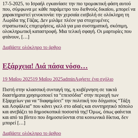
17-5-2025, το Ισραήλ εγκαινίασε την πιο τρομακτική φάση αυτού
το
που, σύμφωνα με κάθε παράμετρο του διεθνούς δικαίου, μπορεί να
υπερμέγεθε
χαρακτηριστεί γενοκτονία: την χερσαία εισβολή σε ολόκληρη τη
γυαλί
Λωρίδα της Γάζας. Δεν μιλάμε πλέον για στοχευμένες
της
στρατιωτικές επιχειρήσεις, αλλά για μια συστηματική, σκόπιμη,
Κλαυδίας…
ολοκληρωτική καταστροφή. Μια τελική σφαγή. Οι μαρτυρίες που
φτάνουν, […]
Διαβάστε ολόκληρο το άρθρο
Εξάρχεια! Διά πάσα νόσο…
για
19 Μαΐου 2025
19 Μαΐου 2025
admin
Αφήστε ένα σχόλιο
το
Πιστή στην κλασσική συνταγή της, η κυβέρνηση σε τακτά
Εξάρχεια!
διαστήματα χρησιμοποιεί τα “επεισόδια” στην περιοχή των
Διά
Εξαρχείων για να “διαφημίσει” την πολιτική του δόγματος “Τάξη
πάσα
και Ασφάλεια” που κάνει γκελ στο αδαές και συντηρητικό πόπολο
νόσο…
και ανεβάζει τα δημοσκοπικά ποσοστά της! Όμως, όπως φαίνεται
και από τα βίντεο που δημοσιεύονται στα κοινωνικά δίκτυα, δεν
μπορεί […]
Διαβάστε ολόκληρο το άρθρο