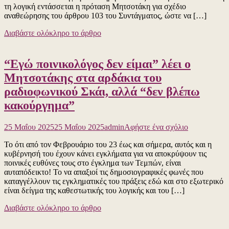
τη λογική εντάσσεται η πρόταση Μητσοτάκη για σχέδιο
μονιμότητας
αναθεώρησης του άρθρου 103 του Συντάγματος, ώστε να […]
των
δημοσίων
Διαβάστε ολόκληρο το άρθρο
υπαλλήλων-
Άλλη
μια
“Εγώ ποινικολόγος δεν είμαι” λέει ο
τεράστια
αρλουμπολο
Μητσοτάκης στα αρδάκια του
του
ραδιοφωνικού Σκάι, αλλά “δεν βλέπω
πολιτικού
απατεώνα!
κακούργημα”
για
25 Μαΐου 2025
25 Μαΐου 2025
admin
Αφήστε ένα σχόλιο
το
Το ότι από τον Φεβρουάριο του 23 έως και σήμερα, αυτός και η
“Εγώ
κυβέρνησή του έχουν κάνει εγκλήματα για να αποκρύψουν τις
ποινικολόγο
ποινικές ευθύνες τους στο έγκλημα των Τεμπών, είναι
δεν
αυταπόδεικτο! Το να απαξιοί τις δημοσιογραφικές φωνές που
είμαι”
καταγγέλλουν τις εγκληματικές του πράξεις εδώ και στο εξωτερικό
λέει
είναι δείγμα της καθεστωτικής του λογικής και του […]
ο
Μητσοτάκης
Διαβάστε ολόκληρο το άρθρο
στα
αρδάκια
του