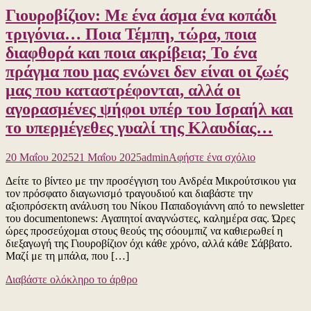
της
Γιουροβίζιον: Με ένα άσμα ένα κοπάδι
Ευρώπης
απαιτούν
τριγόνια… Ποια Τέμπη, τώρα, ποια
από
διαφθορά και ποια ακρίβεια; Το ένα
το
Ισραήλ
πράγμα που μας ενώνει δεν είναι οι ζωές
να
μας που καταστρέφονται, αλλά οι
σταματήσει
την
αγορασμένες ψήφοι υπέρ του Ισραήλ και
εν
το υπερμέγεθες γυαλί της Κλαυδίας…
εξελίξει
λιμοκτονία
στη
για
20 Μαΐου 2025
21 Μαΐου 2025
admin
Αφήστε ένα σχόλιο
Γάζα,
το
ανοίγοντας
Δείτε το βίντεο με την προσέγγιση του Ανδρέα Μικρούτσικου για
Γιουροβίζιον
δίοδο
τον πρόσφατο διαγωνισμό τραγουδιού και διαβάστε την
Με
για
αξιοπρόσεκτη ανάλυση του Νίκου Παπαδογιάννη από το newsletter
ένα
την
του documentonews: Αγαπητοί αναγνώστες, καλημέρα σας. Ώρες
άσμα
ανθρωπιστι
ώρες προσεύχομαι στους θεούς της σόουμπιζ να καθιερωθεί η
ένα
βοήθεια,
διεξαγωγή της Γιουροβίζιον όχι κάθε χρόνο, αλλά κάθε Σάββατο.
κοπάδι
ακόμα
Μαζί με τη μπάλα, που […]
τριγόνια…
και
Ποια
τώρα
Διαβάστε ολόκληρο το άρθρο
Τέμπη,
ο
τώρα,
Μητσοτάκης
ποια