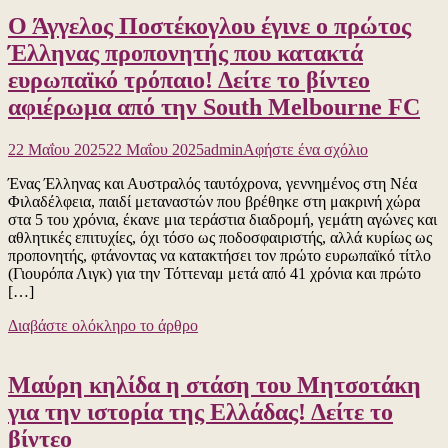
και
Ο Άγγελος Ποστέκογλου έγινε ο πρώτος
ισλαμιστών
για
Έλληνας προπονητής που κατακτά
τον
ευρωπαϊκό τρόπαιο! Δείτε το βίντεο
έλεγχο
των
αφιέρωμα από την South Melbourne FC
ασταθών
πόλων
για
στη
22 Μαΐου 2025
22 Μαΐου 2025
admin
Αφήστε ένα σχόλιο
το
Μέση
Ένας Έλληνας και Αυστραλός ταυτόχρονα, γεννημένος στη Νέα
Ο
Ανατολή,
Φιλαδέλφεια, παιδί μεταναστών που βρέθηκε στη μακρινή χώρα
Άγγελος
ξεπερνούν
στα 5 του χρόνια, έκανε μια τεράστια διαδρομή, γεμάτη αγώνες και
Ποστέκογλο
τις
αθλητικές επιτυχίες, όχι τόσο ως ποδοσφαιριστής, αλλά κυρίως ως
έγινε
πιο
προπονητής, φτάνοντας να κατακτήσει τον πρώτο ευρωπαϊκό τίτλο
ο
ευφάνταστες
(Γιουρόπα Λιγκ) για την Τόττεναμ μετά από 41 χρόνια και πρώτο
πρώτος
ταινίες
[…]
Έλληνας
κατασκοπία
προπονητής
Δείτε
Διαβάστε ολόκληρο το άρθρο
που
το
κατακτά
βίντεο
ευρωπαϊκό
Μαύρη κηλίδα η στάση του Μητσοτάκη
τρόπαιο!
Δείτε
για την ιστορία της Ελλάδας! Δείτε το
το
βίντεο
βίντεο