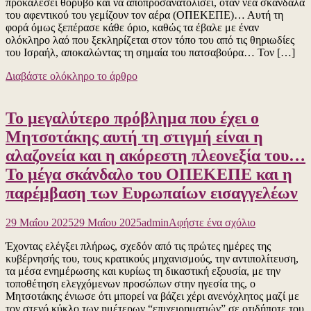
προκαλέσει θόρυβο και να αποπροσανατολίσει, όταν νέα σκάνδαλα
πατσαβούρα
βίντεο
του αφεντικού του γεμίζουν τον αέρα (ΟΠΕΚΕΠΕ)… Αυτή τη
φορά όμως ξεπέρασε κάθε όριο, καθώς τα έβαλε με έναν
ολόκληρο λαό που ξεκληρίζεται στον τόπο του από τις θηριωδίες
του Ισραήλ, αποκαλώντας τη σημαία του πατσαβούρα… Τον […]
Διαβάστε ολόκληρο το άρθρο
Το μεγαλύτερο πρόβλημα που έχει ο
Μητσοτάκης αυτή τη στιγμή είναι η
αλαζονεία και η ακόρεστη πλεονεξία του…
Το μέγα σκάνδαλο του ΟΠΕΚΕΠΕ και η
παρέμβαση των Ευρωπαίων εισαγγελέων
για
29 Μαΐου 2025
29 Μαΐου 2025
admin
Αφήστε ένα σχόλιο
το
Έχοντας ελέγξει πλήρως, σχεδόν από τις πρώτες ημέρες της
Το
κυβέρνησής του, τους κρατικούς μηχανισμούς, την αντιπολίτευση,
μεγαλύτερο
τα μέσα ενημέρωσης και κυρίως τη δικαστική εξουσία, με την
πρόβλημα
τοποθέτηση ελεγχόμενων προσώπων στην ηγεσία της, ο
που
Μητσοτάκης ένιωσε ότι μπορεί να βάζει χέρι ανενόχλητος μαζί με
έχει
τον στενό κύκλο των ημέτερων “επιχειρηματιών” σε οτιδήποτε του
ο