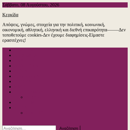
Μεταπηδήστε
Σάββατο, 08 Αυγούστου, 2026
στο
Κερκίδα
περιεχόμενο
Απόψεις, γνώμες, στοιχεία για την πολιτική, κοινωνική,
οικονομική, αθλητική, ελληνική και διεθνή επικαιρότητα——–Δεν
τοποθετούμε cookies-Δεν έχουμε διαφημίσεις-Είμαστε
ερασιτέχνες!
ΠΟΛΙΤΙΚΗ
ΚΟΙΝΩΝΙΑ
ΕΚΛΟΓΕΣ
ΑΘΛΗΤΙΚΑ
ΔΙΕΘΝΗ
ΔΙΚΑΙΟΣΥΝΗ
ΙΣΤΟΡΙΑ
ΜΜΕ
ΠΟΛΙΤΙΣΜΟΣ
ΒΙΒΛΙΟ
ΕΠΙΣΤΗΜΗ
ΥΓΕΙΑ
Covid-19
κουμπί λειτουργίας ιστότοπου
Αναζήτηση