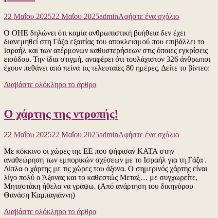
αφιέρωμα
από
για
22 Μαΐου 2025
22 Μαΐου 2025
admin
Αφήστε ένα σχόλιο
την
το
South
Ο ΟΗΕ δηλώνει ότι καμία ανθρωπιστική βοήθεια δεν έχει
Μαύρη
Melbourne
διανεμηθεί στη Γάζα εξαιτίας του αποκλεισμού που επιβάλλει το
κηλίδα
FC
Ισραήλ και των ατέρμονων καθυστερήσεων στις όποιες εγκρίσεις
η
εισόδου. Την ίδια στιγμή, αναφέρει ότι τουλάχιστον 326 άνθρωποι
στάση
έχουν πεθάνει από πείνα τις τελευταίες 80 ημέρες. Δείτε το βίντεο:
του
Μητσοτάκη
Διαβάστε ολόκληρο το άρθρο
για
την
ιστορία
Ο χάρτης της ντροπής!
της
Ελλάδας!
Δείτε
για
22 Μαΐου 2025
22 Μαΐου 2025
admin
Αφήστε ένα σχόλιο
το
το
βίντεο
Με κόκκινο οι χώρες της ΕΕ που ψήφισαν ΚΑΤΑ στην
Ο
αναθεώρηση των εμπορικών σχέσεων με το Ισραήλ για τη Γάζα .
χάρτης
Δίπλα ο χάρτης με τις χώρες του άξονα. Ο σημερινός χάρτης είναι
της
λίγο πολύ ο Άξονας και το καθεστώς Μεταξ… με συγχωρείτε,
ντροπής!
Μητσοτάκη ήθελα να γράψω. (Από ανάρτηση του δικηγόρου
Θανάση Καμπαγιάννη)
Διαβάστε ολόκληρο το άρθρο