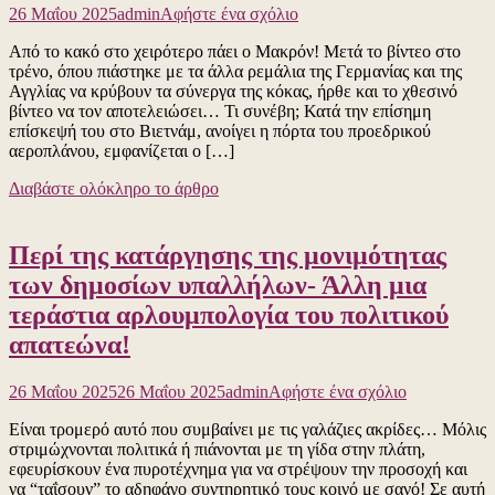
για
στα
Δείτε
26 Μαΐου 2025
admin
Αφήστε ένα σχόλιο
το
οικιακά
το
Από το κακό στο χειρότερο πάει ο Μακρόν! Μετά το βίντεο στο
Αυτό
τιμολόγια
βίντεο
τρένο, όπου πιάστηκε με τα άλλα ρεμάλια της Γερμανίας και της
είναι
ρεύματος
Αγγλίας να κρύβουν τα σύνεργα της κόκας, ήρθε και το χθεσινό
που
από
βίντεο να τον αποτελειώσει… Τι συνέβη; Κατά την επίσημη
λέμε:
την
επίσκεψή του στο Βιετνάμ, ανοίγει η πόρτα του προεδρικού
“έφαγε
1η
αεροπλάνου, εμφανίζεται ο […]
αεροπλανική
Αυγούστου…
σφαλιάρα”
Δείτε
Διαβάστε ολόκληρο το άρθρο
Δείτε
το
το
βίντεο
βίντεο
Περί της κατάργησης της μονιμότητας
των δημοσίων υπαλλήλων- Άλλη μια
τεράστια αρλουμπολογία του πολιτικού
απατεώνα!
για
26 Μαΐου 2025
26 Μαΐου 2025
admin
Αφήστε ένα σχόλιο
το
Είναι τρομερό αυτό που συμβαίνει με τις γαλάζιες ακρίδες… Μόλις
Περί
στριμώχνονται πολιτικά ή πιάνονται με τη γίδα στην πλάτη,
της
εφευρίσκουν ένα πυροτέχνημα για να στρέψουν την προσοχή και
κατάργησης
να “ταΐσουν” το αδηφάγο συντηρητικό τους κοινό με σανό! Σε αυτή
της