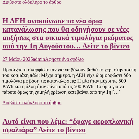
Διαβάστε ολόκληρο το άρθρο
Το
ανδρείκελο
που
Η ΔΕΗ ανακοίνωσε τα νέα όρια
παριστάνει
τον
κατανάλωσης που θα οδηγήσουν σε νέες
πρωθυπουρ
αυξήσεις στα οικιακά τιμολόγια ρεύματος
της
Ελλάδας,
από την 1η Αυγούστου… Δείτε το βίντεο
όταν
βγαίνει
για
στο
27 Μαΐου 2025
admin
Αφήστε ένα σχόλιο
το
εξωτερικό,
Προσέξτε τι σκαρφίστηκαν για να βάλουν βαθιά το χέρι στην τσέπη
Η
και
του κοσμάκη πάλι: Μέχρι σήμερα, η ΔΕΗ είχε διαμορφώσει δύο
ΔΕΗ
χωρίς
τιμολόγια με βάση τις καταναλώσεις: Η μία ήταν μέχρι τις 500
ανακοίνωσε
προστασία,
KWh και η άλλη ήταν πάνω από τις 500 KWh. Το όριο για να
τα
γίνεται
πάρετε όμως τη χαμηλή χρέωση κατεβαίνει από την 1η […]
νέα
αποδέκτης
όρια
αποδοκιμασ
Διαβάστε ολόκληρο το άρθρο
κατανάλωσης
για
που
την
θα
απρεπή
Αυτό είναι που λέμε: “έφαγε αεροπλανική
οδηγήσουν
του
σε
στάση
σφαλιάρα” Δείτε το βίντεο
νέες
στο
αυξήσεις
παλαιστινι