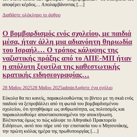
αποφέρει κέρδος… Απολαμβάνοντας […]
Μητσοτάκης
αυτή
Διαβάστε ολόκληρο το άρθρο
τη
στιγμή
είναι
Ο βομβαρδισμός ενός σχολείου, με παιδιά
η
αλαζονεία
μέσα, ήταν άλλη μια αδιανόητη θηριωδία
και
του Ισραήλ… Ο τρόπος κάλυψης της
η
ακόρεστη
ναζιστικής πράξης από το ΑΠΕ-ΜΠ ήταν
πλεονεξία
η απόλυτη ξεφτίλα της καθεστωτικής
του…
Το
κρατικής ειδησεογραφίας…
μέγα
σκάνδαλο
για
του
28 Μαΐου 2025
28 Μαΐου 2025
admin
Αφήστε ένα σχόλιο
το
ΟΠΕΚΕΠΕ
Εύκολα θα πει κανείς, παρακολουθώντας το βίντεο με τη σκιά ενός
Ο
και
παιδιού να ξεπροβάλλει από τη φωτιά του βομβαρδισμένου
βομβαρδισμ
η
σχολείου, ότι ηττηθήκαμε ως ανθρωπότητα, ως πολιτισμός και
ενός
παρέμβαση
παρακολουθούμε αποστασιοποιημένοι την αποκτήνωση.
σχολείου,
των
Βλέποντας όμως το πώς κάλυψε το Αθηναϊκό Πρακτορείο
με
Ευρωπαίων
Ειδήσεων, αυτό που πήρε υπό την επιστασία του ο Μητσοτάκης,
παιδιά
εισαγγελέω
την πρώτη κιόλας ημέρα της πρωθυπουργίας […]
μέσα,
ήταν