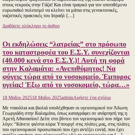
στους νεκρούς στην Γάζα! Και είναι τραγικό για τον υποτιθέμενο
έκανε
ευρωπαϊκό πολιτισμό να κλείνει τα μάτια στις γενοκτονικές,
έστω
ναζιστικές πρακτικές του Ισραήλ […]
το
ελάχιστο,
Διαβάστε ολόκληρο το άρθρο
μια
αναφορά
για
Οι εκδηλώσεις “λατρείας” στο πρόσωπο
τα
εγκλήματα
του καταστροφέα του Ε.Σ.Υ. συνεχίζονται
του
(40.000 κενά στο Ε.Σ.Υ.)! Αυτή τη φορά
Ισραήλ
στη
στην Καλαμάτα: «Ανεπιθύμητος! Να
Γάζα,
φύγεις τώρα από το νοσοκομείο. Έμπορος
με
αφορμή
υγείας! Έξω από το νοσοκομείο, τώρα…»
τη
συμμετοχή
για
του
18 Μαΐου 2025
18 Μαΐου 2025
admin
Αφήστε ένα σχόλιο
το
Ισραήλ
Με νταούλια και βιολιά υποδέχθηκαν οι υγειονομικοί τον Άδωνη
Οι
στον
Γεωργιάδη στην Καλαμάτα, όπως καταγράφει σε ανάρτησή της η
εκδηλώσεις
διαγωνισμό
Αρετή Αθανασίου! Δείτε στο βίντεο τον υγειονομικό που πήρε τον
“λατρείας”
τραγουδιού
λόγο: “Κάνετε φιέστα κύριε Υπουργέ στις πλάτες μας, στις πλάτες
στο
της
του υγειονομικού προσωπικού που έχει αντέξει covid, που έχει
πρόσωπο
Eurovision
αντέξει ναυάγια, που πλημμυρίζει εδώ το νοσοκομείο και […]