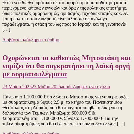
θέσει νέα διεθνή πρότυπα σε ότι αφορά τη σημασιοδότηση και το
χρειάζεται
περιεχόμενο κάποιων εννοιών και όρων της πολιτικής επιστήμης,
να
όπως πολιτικός αμοραλισμός, αριβισμός, τυχοδιωκτισμός κοκ. Αν
ξέρετε
και η πολιτική του διαδρομή είναι πλούσια σε ανάλογα
για
παραδείγματα, η στάση του ως προς το Ισραήλ και τη γενοκτονία
το
[…]
ποιόν
του
Διαβάστε ολόκληρο το άρθρο
ανθρώπου
και
του
Οχυρώνεται το καθεστώς Μητσοτάκη και
κόμματος
που
νομίζει ότι θα συγκρατήσει τη λαϊκή οργή
εκπροσωπεί
με συρματοπλέγματα
συμπυκνώνε
σε
δύο
για
23 Μαΐου 2025
23 Μαΐου 2025
admin
Αφήστε ένα σχόλιο
βίντεο
το
Πάνω από 1.100.000 € θα δώσει ο Μητσοτάκης για να περιφράξει
Οχυρώνεται
με συρματόπλεγμα ύψους 2,5 μ. το κτήριο του Πανεπιστημίου
το
Θεσσαλίας στη Λάρισα, που θα πραγματοποιηθεί η δίκη για τη
καθεστώς
δολοφονία των Τεμπών. Μπάζωμα: 600.000 € &
Μητσοτάκη
Συρματοπλέγματα: 1.100.000 € Σύνολο: 1.700.000 € Για την
και
τηλεδιοίκηση όμως που θα είχε σώσει τα παιδιά δεν έδωσε […]
νομίζει
ότι
Διαβάστε ολόκληρο το άρθρο