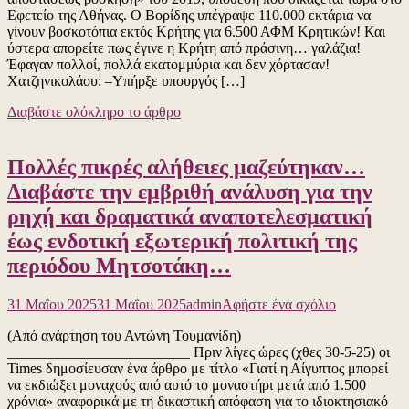
Εφετείο της Αθήνας. Ο Βορίδης υπέγραψε 110.000 εκτάρια να
αποστάσεως
γίνουν βοσκοτόπια εκτός Κρήτης για 6.500 ΑΦΜ Κρητικών! Και
Ο
ύστερα απορείτε πως έγινε η Κρήτη από πράσινη… γαλάζια!
Βορίδης
Έφαγαν πολλοί, πολλά εκατομμύρια και δεν χόρτασαν!
υπέγραψε
Χατζηνικολάου: –Υπήρξε υπουργός […]
την
γελοία
Διαβάστε ολόκληρο το άρθρο
απόφαση
και
έκλεισε
Πολλές πικρές αλήθειες μαζεύτηκαν…
το
μάτι
Διαβάστε την εμβριθή ανάλυση για την
στην
ρηχή και δραματικά αναποτελεσματική
τεράστια
απάτη
έως ενδοτική εξωτερική πολιτική της
των
περιόδου Μητσοτάκη…
“επιδοτήσε
Σε
οποιαδήποτε
για
31 Μαΐου 2025
31 Μαΐου 2025
admin
Αφήστε ένα σχόλιο
ευνομούμεν
το
χώρα
(Από ανάρτηση του Αντώνη Τουμανίδη)
Πολλές
η
_________________________ Πριν λίγες ώρες (χθες 30-5-25) οι
πικρές
κυβέρνηση
Times δημοσίευσαν ένα άρθρο με τίτλο «Γιατί η Αίγυπτος μπορεί
αλήθειες
θα
να εκδιώξει μοναχούς από αυτό το μοναστήρι μετά από 1.500
μαζεύτηκα
είχε
χρόνια» αναφορικά με τη δικαστική απόφαση για το ιδιοκτησιακό
Διαβάστε