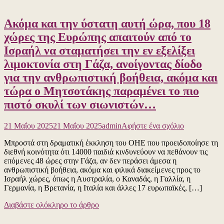
Ακόμα και την ύστατη αυτή ώρα, που 18
χώρες της Ευρώπης απαιτούν από το
Ισραήλ να σταματήσει την εν εξελίξει
λιμοκτονία στη Γάζα, ανοίγοντας δίοδο
για την ανθρωπιστική βοήθεια, ακόμα και
τώρα ο Μητσοτάκης παραμένει το πιο
πιστό σκυλί των σιωνιστών…
για
21 Μαΐου 2025
21 Μαΐου 2025
admin
Αφήστε ένα σχόλιο
το
Μπροστά στη δραματική έκκληση του ΟΗΕ που προειδοποίησε τη
Ακόμα
διεθνή κοινότητα ότι 14000 παιδιά κινδυνεύουν να πεθάνουν τις
και
επόμενες 48 ώρες στην Γάζα, αν δεν περάσει άμεσα η
την
ανθρωπιστική βοήθεια, ακόμα και φιλικά διακείμενες προς το
ύστατη
Ισραήλ χώρες, όπως η Αυστραλία, ο Καναδάς, η Γαλλία, η
αυτή
Γερμανία, η Βρετανία, η Ιταλία και άλλες 17 ευρωπαϊκές, […]
ώρα,
που
Διαβάστε ολόκληρο το άρθρο
18
χώρες