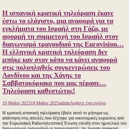
Η ισπανική κρατική τηλεόραση έκανε
έστω το ελάχιστο, μια αναφορά για τα
εγκλήματα του Ισραήλ στη Γάζα, με
αφορμή τη συμμετοχή του Ισραήλ στον
διαγωνισμό τραγουδιού της Eurovision…
Η ελληνική κρατική τηλεόραση δεν
μπήκε καν στον κόπο να κάνει αναφορά
στις πολυπληθείς συγκεντρώσεις του
Λονδίνου και της Χάγης το
Σαββατοκύριακο που μας πέρασε…
Τηλεόραση καθεστώτος!
για
19 Μαΐου 2025
19 Μαΐου 2025
admin
Αφήστε ένα σχόλιο
το
Η κρατική ισπανική τηλεόραση έβαλε αυτό το μήνυμα ως
Η
απάντηση στις απειλές που δέχτηκε για οικονομικές κυρώσεις από
ισπανική
την Ευρωπαϊκή Ραδιοτηλεοπτική Ένωση επειδή στον ημιτελικό του
κρατική
διαγωνισμού τραγουδιού οι παρουσιαστές της έκαναν αναφορά
τηλεόραση