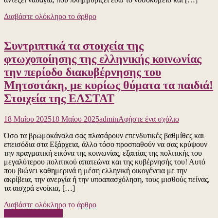
του
Η
καταστροφέ
ελληνική
Διαβάστε ολόκληρο το άρθρο
του
κρατική
Ε.Σ.Υ.
τηλεόραση
συνεχίζονται
δεν
Συντριπτικά τα στοιχεία της
(40.000
μπήκε
κενά
καν
φτωχοποίησης της ελληνικής κοινωνίας
στο
στον
την περίοδο διακυβέρνησης του
Ε.Σ.Υ.)!
κόπο
Αυτή
να
Μητσοτάκη, με κυρίως θύματα τα παιδιά!
τη
κάνει
Στοιχεία της ΕΛΣΤΑΤ
φορά
αναφορά
στην
στις
Καλαμάτα:
πολυπληθείς
για
18 Μαΐου 2025
18 Μαΐου 2025
admin
Αφήστε ένα σχόλιο
«Ανεπιθύμητ
συγκεντρώσ
το
Να
του
Όσο τα βρωμοκάναλα σας πλασάρουν επενδυτικές βαθμίθες και
Συντριπτικά
φύγεις
Λονδίνου
επεισόδια στα Εξάρχεια, άλλο τόσο προσπαθούν να σας κρύψουν
τα
τώρα
και
την πραγματική εικόνα της κοινωνίας, εξαιτίας της πολιτικής του
στοιχεία
από
της
μεγαλύτερου πολιτικού απατεώνα και της κυβέρνησής του! Αυτό
της
το
Χάγης
που βιώνει καθημερινά η μέση ελληνική οικογένεια με την
φτωχοποίησ
νοσοκομείο.
το
ακρίβεια, την ανεργία ή την υποαπασχόληση, τους μισθούς πείνας,
της
Έμπορος
Σαββατοκύρ
τα αισχρά ενοίκια, […]
ελληνικής
υγείας!
που
κοινωνίας
Έξω
μας
Διαβάστε ολόκληρο το άρθρο
την
από
πέρασε…
Πλοήγηση
Παλαιότερα άρθρα
περίοδο