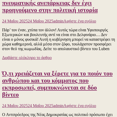
πνευματικής ανεπάρκειας δεν έχει
την
αφίσα
προηγούμενο στην πολιτική ιστορία
με
την
για
Παρθενόπη
24 Μαΐου 2025
24 Μαΐου 2025
admin
Αφήστε ένα σχόλιο
το
να
Πάρ’ τον έναν, χτύπα τον άλλον! Αυτός τώρα είναι Υφυπουργός
Ρε,
αναδύεται
Εξωτερικών και βουλευτής αντί να είναι στο Δελφινάριο… Δεν
πού
στον
είναι ο μόνος φυσικά! Αυτή η κυβέρνηση μπορεί να καταστρέφει τη
έχουμε
κόλπο
χώρα καθημερινά, αλλά μέσα στον ζόφο, τουλάχιστον προσφέρει
μπλέξει…
της
στον θεό της κωμωδίας. Δείτε το απολαυστικό βίντεο του Luben
Τέτοια
Νάπολης…
συσσώρευσ
Διαβάστε
Διαβάστε ολόκληρο το άρθρο
φαιδρότητας
γιατί
και
πνευματικής
Ό,τι χρειάζεται να ξέρετε για το ποιόν του
ανεπάρκειας
δεν
ανθρώπου και του κόμματος που
έχει
εκπροσωπεί, συμπυκνώνεται σε δύο
προηγούμεν
στην
βίντεο
πολιτική
ιστορία
για
24 Μαΐου 2025
24 Μαΐου 2025
admin
Αφήστε ένα σχόλιο
το
Ο Αντιπρόεδρος της Νέας Δημοκρατίας ως πολιτικό πρόσωπο έχει
Ό,τι