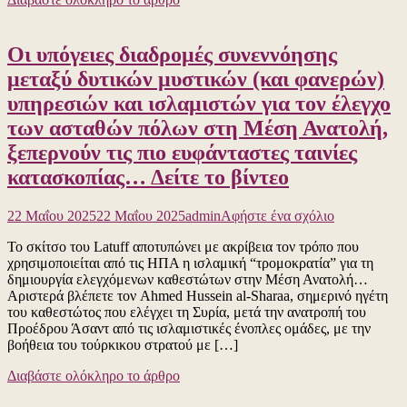
θα
συγκρατήσε
τη
Οι υπόγειες διαδρομές συνεννόησης
λαϊκή
οργή
μεταξύ δυτικών μυστικών (και φανερών)
με
υπηρεσιών και ισλαμιστών για τον έλεγχο
συρματοπλέ
των ασταθών πόλων στη Μέση Ανατολή,
ξεπερνούν τις πιο ευφάνταστες ταινίες
κατασκοπίας… Δείτε το βίντεο
για
22 Μαΐου 2025
22 Μαΐου 2025
admin
Αφήστε ένα σχόλιο
το
Το σκίτσο του Latuff αποτυπώνει με ακρίβεια τον τρόπο που
Οι
χρησιμοποιείται από τις ΗΠΑ η ισλαμική “τρομοκρατία” για τη
υπόγειες
δημιουργία ελεγχόμενων καθεστώτων στην Μέση Ανατολή…
διαδρομές
Αριστερά βλέπετε τον Ahmed Hussein al-Sharaa, σημερινό ηγέτη
συνεννόηση
του καθεστώτος που ελέγχει τη Συρία, μετά την ανατροπή του
μεταξύ
Προέδρου Άσαντ από τις ισλαμιστικές ένοπλες ομάδες, με την
δυτικών
βοήθεια του τούρκικου στρατού με […]
μυστικών
(και
Διαβάστε ολόκληρο το άρθρο
φανερών)
υπηρεσιών