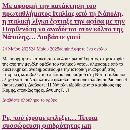
Με αφορμή την κατάκτηση του
ραδιοφωνικ
Σκάι,
πρωταθλήματος Ιταλίας από τη Νάπολη,
αλλά
η ιταλική λίγκα έφτιαξε την αφίσα με την
“δεν
βλέπω
Παρθενόπη να αναδύεται στον κόλπο της
κακούργημα
Νάπολης… Διαβάστε γιατί
για
24 Μαΐου 2025
24 Μαΐου 2025
admin
Αφήστε ένα σχόλιο
το
Με αφορμή την κατάκτηση του 4ου πρωταθλήματος στην ιστορία
Με
της από την μεγάλη ομάδα του ιταλικού νότου, αλιεύσαμε από το
αφορμή
dieci10.gr και αναδημοσιεύουμε την ιστορική αναδρομή στις
την
ιστορικές καταβολές του πρώτου αποικισμού στη Νότια Ιταλία που
κατάκτηση
εξηγεί γιατί οι Ναπολιτάνοι φίλαθλοι αυτοαποκαλούνται Partenopei
του
(παρτενοπέι). Διαβάστε: Η Νάπολη ιδρύθηκε από κατοίκους της
πρωταθλήμα
Κύμης, αποικίας της ομώνυμης […]
Ιταλίας
από
Διαβάστε ολόκληρο το άρθρο
τη
Νάπολη,
η
Ρε, πού έχουμε μπλέξει… Τέτοια
ιταλική
λίγκα
συσσώρευση φαιδρότητας και
έφτιαξε