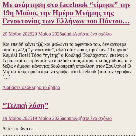
παραμένει
Με ανάρτηση στο facebook “τίμησε” την
διαφθορά
το
και
19η Μαΐου, την Ημέρα Μνήμης της
πιο
ποια
πιστό
Γενοκτονίας των Ελλήνων του Πόντου…
ακρίβεια;
σκυλί
Το
των
ένα
για
σιωνιστών
20 Μαΐου 2025
20 Μαΐου 2025
admin
Αφήστε ένα σχόλιο
πράγμα
το
που
Και επειδή κάνει τζιζ και μαλώνει το αφεντικό του, δεν ανέφερε
Με
μας
ούτε τη λέξη “γενοκτονία”, αλλά ούτε ποιος την έκανε! Τουρκία!
ανάρτηση
ενώνει
Κεμάλ! Ποτέ! Τόσο “ηγέτης” ο Κούλης! Τουλάχιστον, εκείνος ο
στο
δεν
Γεραπετρίτης φρόντισε να διαλύσει τους πατριωτικούς μύθους των
facebook
είναι
δεξιών άμεσα, κάνοντας δουλοπρεπή υπόκλιση στον Σουλτάνο! Ο
“τίμησε”
οι
Μητσοτάκης αρκέστηκε να γράψει στο facebook (του την έγραψαν
την
ζωές
[…]
19η
μας
Μαΐου,
που
Διαβάστε ολόκληρο το άρθρο
την
καταστρέφον
Ημέρα
αλλά
Μνήμης
οι
“Τελική λύση”
της
αγορασμένε
Γενοκτονίας
ψήφοι
των
για
υπέρ
19 Μαΐου 2025
19 Μαΐου 2025
admin
Αφήστε ένα σχόλιο
Ελλήνων
το
του
του
Δείτε το βίντεο:
“Τελική
Ισραήλ
Πόντου…
……………………………………………………………………………
λύση”
και