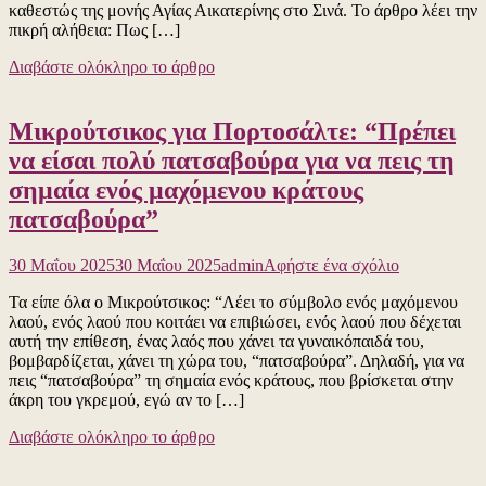
πέσει
καθεστώς της μονής Αγίας Αικατερίνης στο Σινά. Το άρθρο λέει την
την
μετά
πικρή αλήθεια: Πως […]
εμβριθή
από
ανάλυση
αυτήν
Διαβάστε ολόκληρο το άρθρο
για
την
την
αποκάλυψη
ρηχή
και
Μικρούτσικος για Πορτοσάλτε: “Πρέπει
και
ο
δραματικά
να είσαι πολύ πατσαβούρα για να πεις τη
Βορίδης
αναποτελεσ
θα
σημαία ενός μαχόμενου κράτους
έως
ήταν
ενδοτική
πατσαβούρα”
αντιμέτωπος
εξωτερική
με
πολιτική
τη
για
της
30 Μαΐου 2025
30 Μαΐου 2025
admin
Αφήστε ένα σχόλιο
δικαιοσύνη,
το
περιόδου
αν
Τα είπε όλα ο Μικρούτσικος: “Λέει το σύμβολο ενός μαχόμενου
Μικρούτσικ
Μητσοτάκ
δεν
λαού, ενός λαού που κοιτάει να επιβιώσει, ενός λαού που δέχεται
για
ήταν
αυτή την επίθεση, ένας λαός που χάνει τα γυναικόπαιδά του,
Πορτοσάλτε
ήδη
βομβαρδίζεται, χάνει τη χώρα του, “πατσαβούρα”. Δηλαδή, για να
“Πρέπει
φυλακή!
πεις “πατσαβούρα” τη σημαία ενός κράτους, που βρίσκεται στην
να
Δείτε
άκρη του γκρεμού, εγώ αν το […]
είσαι
το
πολύ
βίντεο
Διαβάστε ολόκληρο το άρθρο
πατσαβούρα
για
να