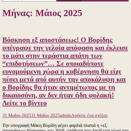
για:
Μήνας:
Μάιος 2025
Βόσκηση εξ αποστάσεως! Ο Βορίδης
υπέγραψε την γελοία απόφαση και έκλεισε
το μάτι στην τεράστια απάτη των
“επιδοτήσεων”… Σε οποιαδήποτε
ευνομούμενη χώρα η κυβέρνηση θα είχε
πέσει μετά από αυτήν την αποκάλυψη και
ο Βορίδης θα ήταν αντιμέτωπος με τη
δικαιοσύνη, αν δεν ήταν ήδη φυλακή!
Δείτε το βίντεο
για
31 Μαΐου 2025
31 Μαΐου 2025
admin
Αφήστε ένα σχόλιο
το
Την υπογραφή Μάκη Βορίδη φέρει φαρδιά πλατιά η «εξ
Βόσκηση
αποστάσεως βόσκηση» του 2019, υπόθεση που δικάζεται τώρα στο
εξ