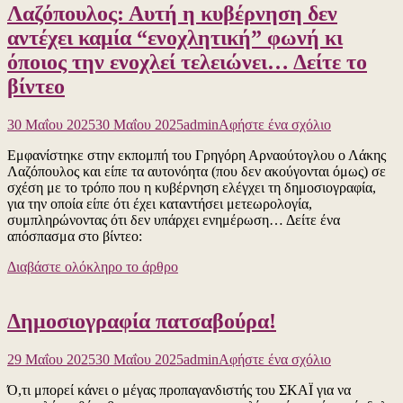
Λαζόπουλος: Αυτή η κυβέρνηση δεν
πεις
τη
αντέχει καμία “ενοχλητική” φωνή κι
σημαία
όποιος την ενοχλεί τελειώνει… Δείτε το
ενός
μαχόμενου
βίντεο
κράτους
πατσαβούρα
για
30 Μαΐου 2025
30 Μαΐου 2025
admin
Αφήστε ένα σχόλιο
το
Εμφανίστηκε στην εκπομπή του Γρηγόρη Αρναούτογλου ο Λάκης
Λαζόπουλος
Λαζόπουλος και είπε τα αυτονόητα (που δεν ακούγονται όμως) σε
Αυτή
σχέση με το τρόπο που η κυβέρνηση ελέγχει τη δημοσιογραφία,
η
για την οποία είπε ότι έχει καταντήσει μετεωρολογία,
κυβέρνηση
συμπληρώνοντας ότι δεν υπάρχει ενημέρωση… Δείτε ένα
δεν
απόσπασμα στο βίντεο:
αντέχει
καμία
Διαβάστε ολόκληρο το άρθρο
“ενοχλητική
φωνή
κι
Δημοσιογραφία πατσαβούρα!
όποιος
την
ενοχλεί
για
29 Μαΐου 2025
30 Μαΐου 2025
admin
Αφήστε ένα σχόλιο
τελειώνει…
το
Δείτε
Ό,τι μπορεί κάνει ο μέγας προπαγανδιστής του ΣΚΑΪ για να
Δημοσιογρα
το