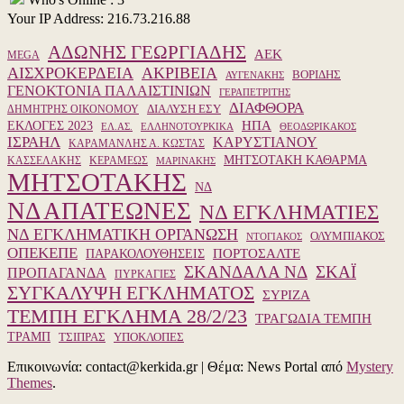
Your IP Address: 216.73.216.88
ΑΔΩΝΗΣ ΓΕΩΡΓΙΑΔΗΣ
ΑΕΚ
MEGA
ΑΙΣΧΡΟΚΕΡΔΕΙΑ
ΑΚΡΙΒΕΙΑ
ΒΟΡΙΔΗΣ
ΑΥΓΕΝΑΚΗΣ
ΓΕΝΟΚΤΟΝΙΑ ΠΑΛΑΙΣΤΙΝΙΩΝ
ΓΕΡΑΠΕΤΡΙΤΗΣ
ΔΙΑΦΘΟΡΑ
ΔΙΑΛΥΣΗ ΕΣΥ
ΔΗΜΗΤΡΗΣ ΟΙΚΟΝΟΜΟΥ
ΗΠΑ
ΕΚΛΟΓΕΣ 2023
ΕΛ.ΑΣ.
ΕΛΛΗΝΟΤΟΥΡΚΙΚΑ
ΘΕΟΔΩΡΙΚΑΚΟΣ
ΙΣΡΑΗΛ
ΚΑΡΥΣΤΙΑΝΟΥ
ΚΑΡΑΜΑΝΛΗΣ Α. ΚΩΣΤΑΣ
ΜΗΤΣΟΤΑΚΗ ΚΑΘΑΡΜΑ
ΚΑΣΣΕΛΑΚΗΣ
ΚΕΡΑΜΕΩΣ
ΜΑΡΙΝΑΚΗΣ
ΜΗΤΣΟΤΑΚΗΣ
ΝΔ
ΝΔ ΑΠΑΤΕΩΝΕΣ
ΝΔ ΕΓΚΛΗΜΑΤΙΕΣ
ΝΔ ΕΓΚΛΗΜΑΤΙΚΗ ΟΡΓΑΝΩΣΗ
ΟΛΥΜΠΙΑΚΟΣ
ΝΤΟΓΙΑΚΟΣ
ΟΠΕΚΕΠΕ
ΠΑΡΑΚΟΛΟΥΘΗΣΕΙΣ
ΠΟΡΤΟΣΑΛΤΕ
ΣΚΑΝΔΑΛΑ ΝΔ
ΣΚΑΪ
ΠΡΟΠΑΓΑΝΔΑ
ΠΥΡΚΑΓΙΕΣ
ΣΥΓΚΑΛΥΨΗ ΕΓΚΛΗΜΑΤΟΣ
ΣΥΡΙΖΑ
ΤΕΜΠΗ ΕΓΚΛΗΜΑ 28/2/23
ΤΡΑΓΩΔΙΑ ΤΕΜΠΗ
ΤΡΑΜΠ
ΥΠΟΚΛΟΠΕΣ
ΤΣΙΠΡΑΣ
Επικοινωνία: contact@kerkida.gr
|
Θέμα: News Portal από
Mystery
Themes
.