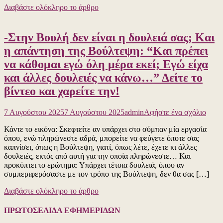
Διαβάστε ολόκληρο το άρθρο
με
τη
δολο
-Στην Βουλή δεν είναι η δουλειά σας; Και
Κατσ
από
η απάντηση της Βούλτεψη: “Και πρέπει
τους
να κάθομαι εγώ όλη μέρα εκεί; Εγώ είχα
Κροά
ναζί
και άλλες δουλειές να κάνω…” Δείτε το
χούλι
βίντεο και χαρείτε την!
στις
7-
8-
για
7 Αυγούστου 2025
7 Αυγούστου 2025
admin
Αφήστε ένα σχόλιο
2025
το
στη
Κάντε το εικόνα: Σκεφτείτε αν υπάρχει στο σύμπαν μία εργασία
-Στην
Νέα
όπου, ενώ πληρώνεστε αδρά, μπορείτε να φεύγετε όποτε σας
Βουλ
Φιλα
καπνίσει, όπως η Βούλτεψη, γιατί, όπως λέτε, έχετε κι άλλες
δεν
Δείτε
δουλειές, εκτός από αυτή για την οποία πληρώνεστε… Και
είναι
το
προκύπτει το ερώτημα: Υπάρχει τέτοια δουλειά, όπου αν
η
βίντε
συμπεριφερόσαστε με τον τρόπο της Βούλτεψη, δεν θα σας […]
δουλ
σας;
Διαβάστε ολόκληρο το άρθρο
Και
η
απάν
ΠΡΩΤΟΣΕΛΙΔΑ ΕΦΗΜΕΡΙΔΩΝ
της