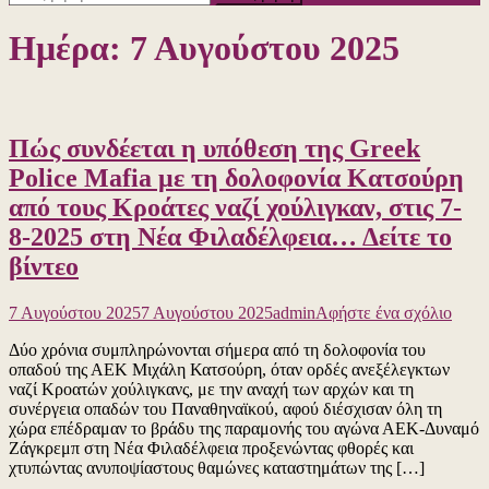
για:
Ημέρα:
7 Αυγούστου 2025
Πώς συνδέεται η υπόθεση της Greek
Police Mafia με τη δολοφονία Κατσούρη
από τους Κροάτες ναζί χούλιγκαν, στις 7-
8-2025 στη Νέα Φιλαδέλφεια… Δείτε το
βίντεο
για
7 Αυγούστου 2025
7 Αυγούστου 2025
admin
Αφήστε ένα σχόλιο
το
Δύο χρόνια συμπληρώνονται σήμερα από τη δολοφονία του
Πώς
οπαδού της ΑΕΚ Μιχάλη Κατσούρη, όταν ορδές ανεξέλεγκτων
συνδ
ναζί Κροατών χούλιγκανς, με την αναχή των αρχών και τη
η
συνέργεια οπαδών του Παναθηναϊκού, αφού διέσχισαν όλη τη
υπόθ
χώρα επέδραμαν το βράδυ της παραμονής του αγώνα ΑΕΚ-Δυναμό
της
Ζάγκρεμπ στη Νέα Φιλαδέλφεια προξενώντας φθορές και
Gree
χτυπώντας ανυποψίαστους θαμώνες καταστημάτων της […]
Polic
Mafi