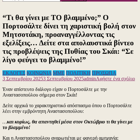
για:
“Τι θα γίνει με ΤΟ βλαμμένο;” Ο
Πορτοσάλτε δίνει τη χαριστική βολή στον
Μητσοτάκη, προαναγγέλλοντας τις
εξελίξεις… Δείτε στα απολαυστικά βίντεο
τις προβλέψεις της Πυθίας του Σκάι: “Σε
λίγο φεύγει το βλαμμένο!”
ΕΚΛΟΓΕΣ
ΚΟΙΝΩΝΙΑ
ΜΜΕ
ΠΟΛΙΤΙΚΗ
ΠΡΟΣΩΠΑ
γι
3 Σεπτεμβρίου 2025
3 Σεπτεμβρίου 2025
admin
Αφήστε ένα σχόλιο
το
Έναν απίστευτο διάλογο είχαν ο Πορτοσάλτε με την
“Τ
Αναστασοπούλου σήμερα στον Σκάι!
θα
γί
Δείτε αρχικά το χαρακτηριστικό απόσπασμα όπου ο Πορτοσάλτε
με
λέει στην εμβρόντητη Αναστασοπούλου:
Τ
βλ
…
και κυρίως, θα απαντηθεί μέσα στον Οκτώβριο τι θα γίνει με
Ο
το βλαμμένο!
Πο
δί
Και η Αναστασοπούλου αναρωτιέται με φανερή αμηχανία: