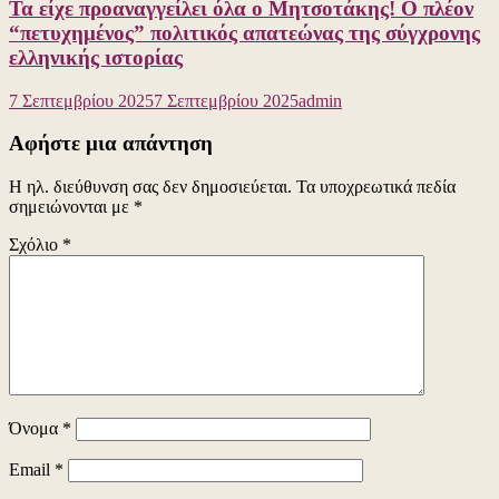
Τα είχε προαναγγείλει όλα ο Μητσοτάκης! Ο πλέον
“πετυχημένος” πολιτικός απατεώνας της σύγχρονης
ελληνικής ιστορίας
7 Σεπτεμβρίου 2025
7 Σεπτεμβρίου 2025
admin
Αφήστε μια απάντηση
Η ηλ. διεύθυνση σας δεν δημοσιεύεται.
Τα υποχρεωτικά πεδία
σημειώνονται με
*
Σχόλιο
*
Όνομα
*
Email
*