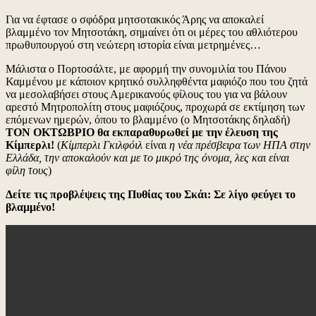
Για να έφτασε ο σφόδρα μητσοτακικός Άρης να αποκαλεί
βλαμμένο τον Μητσοτάκη, σημαίνει ότι οι μέρες του αθλιότερου
πρωθυπουργού στη νεώτερη ιστορία είναι μετρημένες…
Μάλιστα ο Πορτοσάλτε, με αφορμή την συνομιλία του Πάνου
Καμμένου με κάποιον κρητικό συλληφθέντα μαφιόζο που του ζητά
να μεσολαβήσει στους Αμερικανούς φίλους του για να βάλουν
αρεστό Μητροπολίτη στους μαφιόζους, προχωρά σε εκτίμηση των
επόμενων ημερών, όπου το βλαμμένο (ο Μητσοτάκης δηλαδή)
ΤΟΝ ΟΚΤΩΒΡΙΟ θα εκπαραθυρωθεί με την έλευση της
Κίμπερλι!
(
Κίμπερλι Γκιλφόιλ
είναι
η νέα πρέσβειρα των ΗΠΑ στην
Ελλάδα, την αποκαλούν και με το μικρό της όνομα, λες και είναι
φίλη τους
)
Δείτε τις προβλέψεις της Πυθίας του Σκάι: Σε λίγο φεύγει το
βλαμμένο!