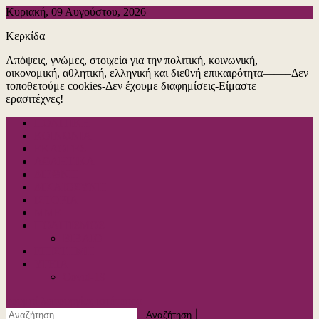
Μεταπηδήστε
Κυριακή, 09 Αυγούστου, 2026
στο
Κερκίδα
περιεχόμενο
Απόψεις, γνώμες, στοιχεία για την πολιτική, κοινωνική,
οικονομική, αθλητική, ελληνική και διεθνή επικαιρότητα——–Δεν
τοποθετούμε cookies-Δεν έχουμε διαφημίσεις-Είμαστε
ερασιτέχνες!
ΠΟΛΙΤΙΚΗ
ΚΟΙΝΩΝΙΑ
ΕΚΛΟΓΕΣ
ΑΘΛΗΤΙΚΑ
ΔΙΕΘΝΗ
ΔΙΚΑΙΟΣΥΝΗ
ΙΣΤΟΡΙΑ
ΜΜΕ
ΠΟΛΙΤΙΣΜΟΣ
ΒΙΒΛΙΟ
ΕΠΙΣΤΗΜΗ
ΥΓΕΙΑ
Covid-19
κουμπί λειτουργίας ιστότοπου
Αναζήτηση