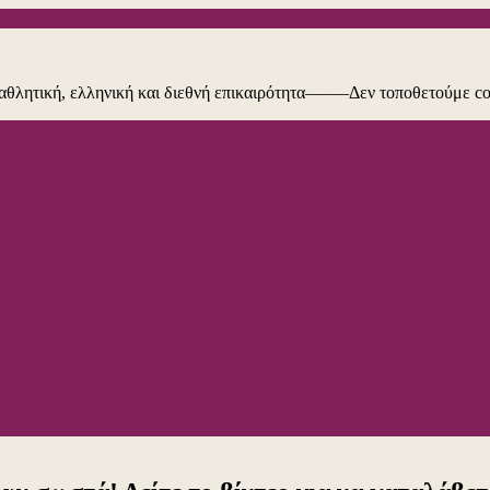
ή, αθλητική, ελληνική και διεθνή επικαιρότητα——–Δεν τοποθετούμε c