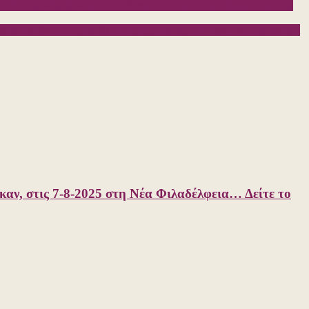
ά που δολοφονήθηκαν από τα καθάρματα σιωνιστές εγκληματίες στην
υστικά βίντεο τις προβλέψεις της Πυθίας του Σκάι: “Σε λίγο φεύγει
καν, στις 7-8-2025 στη Νέα Φιλαδέλφεια… Δείτε το