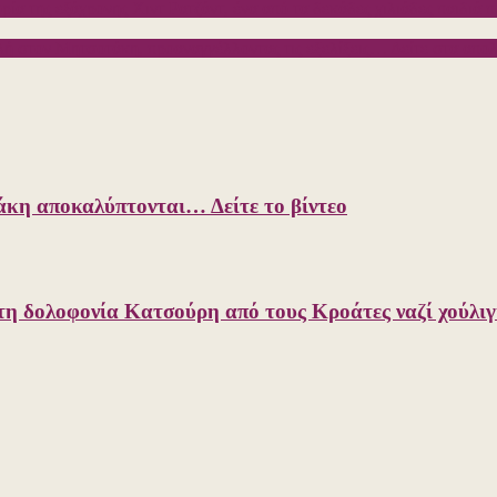
ορία της εξάχρονης Χιντ Ρατζάντ, ένα από τα δεκάδες χιλιάδες παιδι
λή στον Μητσοτάκη, προαναγγέλλοντας τις εξελίξεις… Δείτε στα απολα
κη αποκαλύπτονται… Δείτε το βίντεο
 τη δολοφονία Κατσούρη από τους Κροάτες ναζί χούλιγ