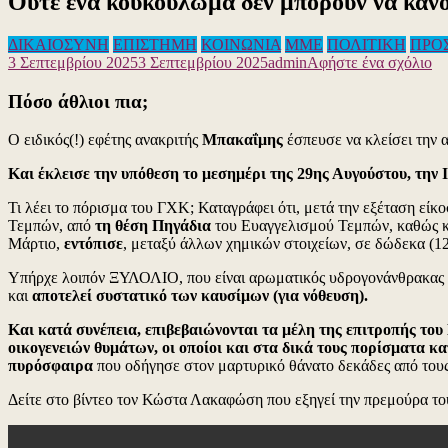
Ούτε ένα κουκούλωμα δεν μπορούν να κάνο
ΔΙΚΑΙΟΣΥΝΗ
ΕΠΙΣΤΗΜΗ
ΚΟΙΝΩΝΙΑ
ΜΜΕ
ΠΟΛΙΤΙΚΗ
ΠΡΟ
γι
3 Σεπτεμβρίου 2025
3 Σεπτεμβρίου 2025
admin
Αφήστε ένα σχόλιο
το
Ού
Πόσο άθλιοι πια;
έν
κο
Ο ειδικός(!) εφέτης ανακριτής
Μπακαΐμης
έσπευσε να κλείσει την 
δε
μπ
Και έκλεισε την υπόθεση το μεσημέρι της 29ης Αυγούστου, την 
να
κά
Τι λέει το πόρισμα του ΓΧΚ; Καταγράφει ότι, μετά την εξέταση ε
σω
Τεμπών, από
τη θέση Πηγάδια
του Ευαγγελισμού Τεμπών, καθώς 
Δε
Μάρτιο,
εντόπισε
, μεταξύ άλλων χημικών στοιχείων, σε δώδεκα (1
το
βί
Υπήρχε λοιπόν ΞΥΛΟΛΙΟ, που είναι αρωματικός υδρογονάνθρακας ο 
γι
και
αποτελεί συστατικό των καυσίμων (για νόθευση).
να
Και κατά συνέπεια, επιβεβαιώνονται τα μέλη της επιτροπής τ
κα
οικογενειών θυμάτων, οι οποίοι και στα δικά τους πορίσματα 
πυρόσφαιρα
που οδήγησε στον μαρτυρικό θάνατο δεκάδες από του
Δείτε στο βίντεο τον Κώστα Λακαφώση που εξηγεί την πρεμούρα το