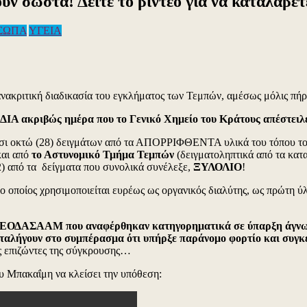
υν σωστά! Δείτε το βίντεο για να καταλάβε
ΣΩΠΑ
ΥΓΕΙΑ
α
τε
α
υκούλωμα
ανακριτική διαδικασία του εγκλήματος των Τεμπών, αμέσως μόλις πή
ν
ορούν
ΙΔΙΑ ακριβώς ημέρα που το Γενικό Χημείο του Κράτους απέστειλε
νουν
ίκοσι οκτώ (28) δειγμάτων από τα ΑΠΟΡΡΙΦΘΕΝΤΑ υλικά του τόπου το
στά!
και από
το Αστυνομικό Τμήμα Τεμπών
(δειγματοληπτικά από τα κατ
ίτε
2) από τα δείγματα που συνολικά συνέλεξε,
ΞΥΛΟΛΙΟ
!
ντεο
οποίος χρησιμοποιείται ευρέως ως οργανικός διαλύτης, ως πρώτη ύ
α
ου ΕΟΔΑΣΑΑΜ που αναφέρθηκαν κατηγορηματικά σε ύπαρξη άγνωστ
ταλάβετε…
καταλήγουν στο συμπέρασμα ότι υπήρξε παράνομο φορτίο και συγκ
ς επιζώντες της σύγκρουσης…
υ Μπακαΐμη να κλείσει την υπόθεση: