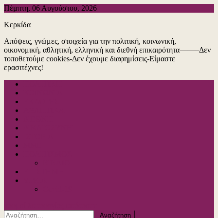
Μεταπηδήστε
Πέμπτη, 06 Αυγούστου, 2026
στο
Κερκίδα
περιεχόμενο
Απόψεις, γνώμες, στοιχεία για την πολιτική, κοινωνική,
οικονομική, αθλητική, ελληνική και διεθνή επικαιρότητα——–Δεν
τοποθετούμε cookies-Δεν έχουμε διαφημίσεις-Είμαστε
ερασιτέχνες!
ΠΟΛΙΤΙΚΗ
ΚΟΙΝΩΝΙΑ
ΕΚΛΟΓΕΣ
ΑΘΛΗΤΙΚΑ
ΔΙΕΘΝΗ
ΔΙΚΑΙΟΣΥΝΗ
ΙΣΤΟΡΙΑ
ΜΜΕ
ΠΟΛΙΤΙΣΜΟΣ
ΒΙΒΛΙΟ
ΕΠΙΣΤΗΜΗ
ΥΓΕΙΑ
Covid-19
κουμπί λειτουργίας ιστότοπου
Αναζήτηση