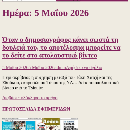
για:
Ημέρα:
5 Μαΐου 2026
Όταν ο δημοσιογράφος κάνει σωστά τη
δουλειά του, το αποτέλεσμα μπορείτε να
το δείτε στο απολαυστικό βίντεο
για
5 Μαΐου 2026
5 Μαΐου 2026
admin
Αφήστε ένα σχόλιο
το
Περί ακρίβειας η συζήτηση μεταξύ του Τάκη Χατζή και της
Όταν
Σδούκου, εκπροσώπου Τύπου της ΝΔ… Δείτε το απολαυστικό
ο
βίντεο από το Tsioutv:
δημοσιογράφο
κάνει
Διαβάστε ολόκληρο το άρθρο
σωστά
τη
δουλειά
ΠΡΩΤΟΣΕΛΙΔΑ ΕΦΗΜΕΡΙΔΩΝ
του,
το
αποτέλεσμα
μπορείτε