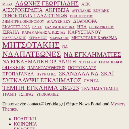
ΑΔΩΝΗΣ ΓΕΩΡΓΙΑΔΗΣ
ΑΕΚ
MEGA
ΑΙΣΧΡΟΚΕΡΔΕΙΑ
ΑΚΡΙΒΕΙΑ
ΒΟΡΙΔΗΣ
ΑΥΓΕΝΑΚΗΣ
ΓΕΝΟΚΤΟΝΙΑ ΠΑΛΑΙΣΤΙΝΙΩΝ
ΓΕΡΑΠΕΤΡΙΤΗΣ
ΔΙΑΦΘΟΡΑ
ΔΙΑΛΥΣΗ ΕΣΥ
ΔΗΜΗΤΡΗΣ ΟΙΚΟΝΟΜΟΥ
ΗΠΑ
ΕΚΛΟΓΕΣ 2023
ΕΛ.ΑΣ.
ΕΛΛΗΝΟΤΟΥΡΚΙΚΑ
ΘΕΟΔΩΡΙΚΑΚΟΣ
ΙΣΡΑΗΛ
ΚΑΡΥΣΤΙΑΝΟΥ
ΚΑΡΑΜΑΝΛΗΣ Α. ΚΩΣΤΑΣ
ΜΗΤΣΟΤΑΚΗ ΚΑΘΑΡΜΑ
ΚΑΣΣΕΛΑΚΗΣ
ΚΕΡΑΜΕΩΣ
ΜΑΡΙΝΑΚΗΣ
ΜΗΤΣΟΤΑΚΗΣ
ΝΔ
ΝΔ ΑΠΑΤΕΩΝΕΣ
ΝΔ ΕΓΚΛΗΜΑΤΙΕΣ
ΝΔ ΕΓΚΛΗΜΑΤΙΚΗ ΟΡΓΑΝΩΣΗ
ΟΛΥΜΠΙΑΚΟΣ
ΝΤΟΓΙΑΚΟΣ
ΟΠΕΚΕΠΕ
ΠΑΡΑΚΟΛΟΥΘΗΣΕΙΣ
ΠΟΡΤΟΣΑΛΤΕ
ΣΚΑΝΔΑΛΑ ΝΔ
ΣΚΑΪ
ΠΡΟΠΑΓΑΝΔΑ
ΠΥΡΚΑΓΙΕΣ
ΣΥΓΚΑΛΥΨΗ ΕΓΚΛΗΜΑΤΟΣ
ΣΥΡΙΖΑ
ΤΕΜΠΗ ΕΓΚΛΗΜΑ 28/2/23
ΤΡΑΓΩΔΙΑ ΤΕΜΠΗ
ΤΡΑΜΠ
ΥΠΟΚΛΟΠΕΣ
ΤΣΙΠΡΑΣ
Επικοινωνία: contact@kerkida.gr
|
Θέμα: News Portal από
Mystery
Themes
.
ΠΟΛΙΤΙΚΗ
ΚΟΙΝΩΝΙΑ