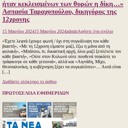
Κοβέσι,
ήταν κεκλεισμένων των θυρών η δίκη…»
στριμώχ
Ασπασία Ταραχοπούλου, δικηγόρος της
κι
άλλο
12χρονης
την
κυβέρν
για
Μητσοτ
15 Μαρτίου 2024
15 Μαρτίου 2024
admin
Αφήστε ένα σχόλιο
το
για
«Έχετε λεφτά έχουμε φωνή / όχι στη συγκάλυψη του κάθε
Πρέπει
το
βιαστή», «Mε τη 12χρονη είμαστε μαζί, έξω η μάνα από τη
να
έγκλημ
φυλακή», «Mπάτσοι, tv, δικαστική αρχή, όλοι μαζί ξεπλένετε τον
κατανο
στα
κάθε βιαστή», «Oύτε στον Κολωνό ούτε πουθενά τσακίστε το
όλοι
Τέμπη!
τράφικινγκ σε κάθε γειτονιά», αλλά και «Λιγνάδη, Μίχο,
ότι
Θεσσαλονίκη, η κυβέρνηση ξέρει να συγκαλύπτει»… Αυτά είναι
αυτό
[…]
το
παιδί
Διαβάστε ολόκληρο το άρθρο
είναι
το
θύμα!
ΠΡΩΤΟΣΕΛΙΔΑ ΕΦΗΜΕΡΙΔΩΝ
Δεν
είναι
ούτε
εκδιδόμ
γυναίκα
ούτε