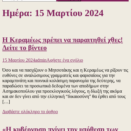
για:
Ημέρα:
15 Μαρτίου 2024
Η Κεραμέως πρέπει να παραιτηθεί χθες!
Δείτε το βίντεο
για
15 Μαρτίου 2024
admin
Αφήστε ένα σχόλιο
το
Όσο και να πασχίζουν ο Μητσοτάκης και η Κεραμέως να ρίξουν τις
Η
ευθύνες σε αναλώσιμους γραμματείς και φαρισαίους για την
Κεραμέως
καραμπινάτη και ποινικά κολάσιμη παρανομία της δεύτερης, να
πρέπει
παραδώσει τα προσωπικά δεδομένα των αποδήμων στην
να
Ασημακοπούλου για προεκλογικούς λόγους, η δίωξή της ακόμα
παραιτηθεί
και αν δεν γίνει από την ελληνική “δικαιοσύνη” θα έρθει από τους
χθες!
[…]
Δείτε
το
Διαβάστε ολόκληρο το άρθρο
βίντεο
«Η κυβέρνηση πνίγει την υπόθεση των