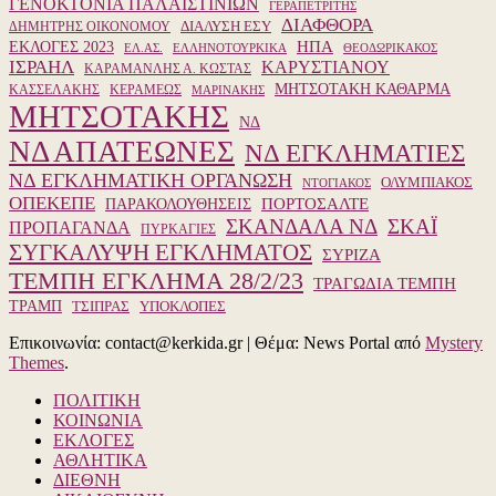
ΓΕΝΟΚΤΟΝΙΑ ΠΑΛΑΙΣΤΙΝΙΩΝ
ΓΕΡΑΠΕΤΡΙΤΗΣ
ΔΙΑΦΘΟΡΑ
ΔΙΑΛΥΣΗ ΕΣΥ
ΔΗΜΗΤΡΗΣ ΟΙΚΟΝΟΜΟΥ
ΗΠΑ
ΕΚΛΟΓΕΣ 2023
ΕΛ.ΑΣ.
ΕΛΛΗΝΟΤΟΥΡΚΙΚΑ
ΘΕΟΔΩΡΙΚΑΚΟΣ
ΙΣΡΑΗΛ
ΚΑΡΥΣΤΙΑΝΟΥ
ΚΑΡΑΜΑΝΛΗΣ Α. ΚΩΣΤΑΣ
ΜΗΤΣΟΤΑΚΗ ΚΑΘΑΡΜΑ
ΚΑΣΣΕΛΑΚΗΣ
ΚΕΡΑΜΕΩΣ
ΜΑΡΙΝΑΚΗΣ
ΜΗΤΣΟΤΑΚΗΣ
ΝΔ
ΝΔ ΑΠΑΤΕΩΝΕΣ
ΝΔ ΕΓΚΛΗΜΑΤΙΕΣ
ΝΔ ΕΓΚΛΗΜΑΤΙΚΗ ΟΡΓΑΝΩΣΗ
ΟΛΥΜΠΙΑΚΟΣ
ΝΤΟΓΙΑΚΟΣ
ΟΠΕΚΕΠΕ
ΠΑΡΑΚΟΛΟΥΘΗΣΕΙΣ
ΠΟΡΤΟΣΑΛΤΕ
ΣΚΑΝΔΑΛΑ ΝΔ
ΣΚΑΪ
ΠΡΟΠΑΓΑΝΔΑ
ΠΥΡΚΑΓΙΕΣ
ΣΥΓΚΑΛΥΨΗ ΕΓΚΛΗΜΑΤΟΣ
ΣΥΡΙΖΑ
ΤΕΜΠΗ ΕΓΚΛΗΜΑ 28/2/23
ΤΡΑΓΩΔΙΑ ΤΕΜΠΗ
ΤΡΑΜΠ
ΥΠΟΚΛΟΠΕΣ
ΤΣΙΠΡΑΣ
Επικοινωνία: contact@kerkida.gr
|
Θέμα: News Portal από
Mystery
Themes
.
ΠΟΛΙΤΙΚΗ
ΚΟΙΝΩΝΙΑ
ΕΚΛΟΓΕΣ
ΑΘΛΗΤΙΚΑ
ΔΙΕΘΝΗ