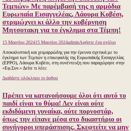
Τεμπών» Με παρέμβασή της η αρμόδια
Ευρωπαία Εισαγγελέας, Λάουρα Κοβέσι,
στριμώχνει κι άλλο την κυβέρνηση
Μητσοτακη για το έγκλημα στα Τέμπη!
για
15 Μαρτίου 2024
15 Μαρτίου 2024
admin
Αφήστε ένα σχόλιο
το
Αποκαλυπτική και χειμαρρώδης για την έρευνα σχετικά με το
«Η
έγκλημα των Τεμπών η επικεφαλής της Ευρωπαϊκής Εισαγγελίας
κυβέρν
(EPPO), Λάουρα Κοβέσι, στη συνέντευξη που παραχώρησε στην
πνίγει
«Εφ.Συν.» Δείτε τι λέει:
την
υπόθεσ
Διαβάστε ολόκληρο το άρθρο
των
Τεμπών
Με
Πρέπει να κατανοήσουμε όλοι ότι αυτό το
παρέμβ
της
παιδί είναι το θύμα! Δεν είναι ούτε
η
εκδιδόμενη γυναίκα, ούτε πορνοστάρ,
αρμόδια
Ευρωπα
όπως την είπανε μέσα στο δικαστήριο οι
Εισαγγε
συνήγοροι υπεράσπισης. Σκεφτείτε να μην
Λάουρα