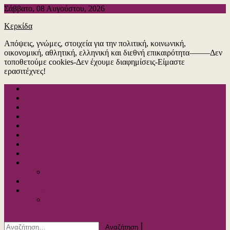
Μεταπηδήστε
Σάββατο, 08 Αυγούστου, 2026
στο
Κερκίδα
περιεχόμενο
Απόψεις, γνώμες, στοιχεία για την πολιτική, κοινωνική,
οικονομική, αθλητική, ελληνική και διεθνή επικαιρότητα——–Δεν
τοποθετούμε cookies-Δεν έχουμε διαφημίσεις-Είμαστε
ερασιτέχνες!
ΠΟΛΙΤΙΚΗ
ΚΟΙΝΩΝΙΑ
ΕΚΛΟΓΕΣ
ΑΘΛΗΤΙΚΑ
ΔΙΕΘΝΗ
ΔΙΚΑΙΟΣΥΝΗ
ΙΣΤΟΡΙΑ
ΜΜΕ
ΠΟΛΙΤΙΣΜΟΣ
ΒΙΒΛΙΟ
ΕΠΙΣΤΗΜΗ
ΥΓΕΙΑ
Covid-19
κουμπί λειτουργίας ιστότοπου
Αναζήτηση