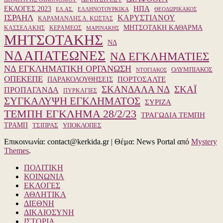
ΗΠΑ
ΕΚΛΟΓΕΣ 2023
ΕΛ.ΑΣ.
ΕΛΛΗΝΟΤΟΥΡΚΙΚΑ
ΘΕΟΔΩΡΙΚΑΚΟΣ
ΙΣΡΑΗΛ
ΚΑΡΥΣΤΙΑΝΟΥ
ΚΑΡΑΜΑΝΛΗΣ Α. ΚΩΣΤΑΣ
ΜΗΤΣΟΤΑΚΗ ΚΑΘΑΡΜΑ
ΚΑΣΣΕΛΑΚΗΣ
ΚΕΡΑΜΕΩΣ
ΜΑΡΙΝΑΚΗΣ
ΜΗΤΣΟΤΑΚΗΣ
ΝΔ
ΝΔ ΑΠΑΤΕΩΝΕΣ
ΝΔ ΕΓΚΛΗΜΑΤΙΕΣ
ΝΔ ΕΓΚΛΗΜΑΤΙΚΗ ΟΡΓΑΝΩΣΗ
ΟΛΥΜΠΙΑΚΟΣ
ΝΤΟΓΙΑΚΟΣ
ΟΠΕΚΕΠΕ
ΠΑΡΑΚΟΛΟΥΘΗΣΕΙΣ
ΠΟΡΤΟΣΑΛΤΕ
ΣΚΑΝΔΑΛΑ ΝΔ
ΣΚΑΪ
ΠΡΟΠΑΓΑΝΔΑ
ΠΥΡΚΑΓΙΕΣ
ΣΥΓΚΑΛΥΨΗ ΕΓΚΛΗΜΑΤΟΣ
ΣΥΡΙΖΑ
ΤΕΜΠΗ ΕΓΚΛΗΜΑ 28/2/23
ΤΡΑΓΩΔΙΑ ΤΕΜΠΗ
ΤΡΑΜΠ
ΥΠΟΚΛΟΠΕΣ
ΤΣΙΠΡΑΣ
Επικοινωνία: contact@kerkida.gr
|
Θέμα: News Portal από
Mystery
Themes
.
ΠΟΛΙΤΙΚΗ
ΚΟΙΝΩΝΙΑ
ΕΚΛΟΓΕΣ
ΑΘΛΗΤΙΚΑ
ΔΙΕΘΝΗ
ΔΙΚΑΙΟΣΥΝΗ
ΙΣΤΟΡΙΑ