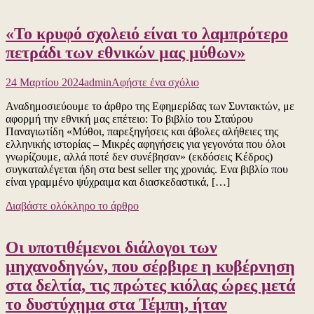
παιδιά
του
«Το κρυφό σχολειό είναι το λαμπρότερο
Ροβεσπ
(Παλαι
πετράδι των εθνικών μας μύθων»
Πατρών
Γερμανό
για
1820)
24 Μαρτίου 2024
admin
Αφήστε ένα σχόλιο
το
Αναδημοσιεύουμε το άρθρο της Εφημερίδας των Συντακτών, με
«Το
αφορμή την εθνική μας επέτειο: Το βιβλίο του Σταύρου
κρυφό
Παναγιωτίδη «Μύθοι, παρεξηγήσεις και άβολες αλήθειες της
σχολειό
ελληνικής ιστορίας – Μικρές αφηγήσεις για γεγονότα που όλοι
είναι
γνωρίζουμε, αλλά ποτέ δεν συνέβησαν» (εκδόσεις Κέδρος)
το
συγκαταλέγεται ήδη στα best seller της χρονιάς. Ενα βιβλίο που
λαμπρότερο
είναι γραμμένο ψύχραιμα και διασκεδαστικά, […]
πετράδι
των
Διαβάστε ολόκληρο το άρθρο
εθνικών
μας
μύθων»
Οι υποτιθέμενοι διάλογοι των
μηχανοδηγών, που σέρβιρε η κυβέρνηση
στα δελτία, τις πρώτες κιόλας ώρες μετά
το δυστύχημα στα Τέμπη, ήταν