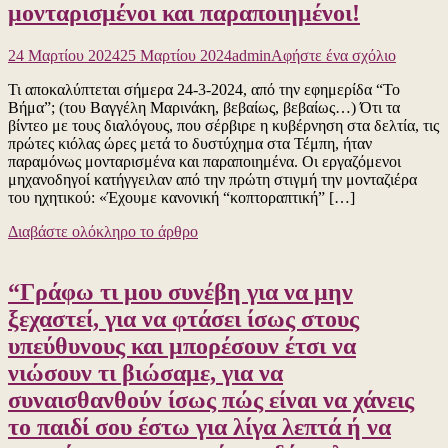
μονταρισμένοι και παραποιημένοι!
για
24 Μαρτίου 2024
25 Μαρτίου 2024
admin
Αφήστε ένα σχόλιο
το
Τι αποκαλύπτεται σήμερα 24-3-2024, από την εφημερίδα “Το
Οι
Βήμα”; (του Βαγγέλη Μαρινάκη, βεβαίως, βεβαίως…) Ότι τα
υποτιθέ
βίντεο με τους διαλόγους, που σέρβιρε η κυβέρνηση στα δελτία, τις
διάλογο
πρώτες κιόλας ώρες μετά το δυστύχημα στα Τέμπη, ήταν
των
παραμόνως μονταρισμένα και παραποιημένα. Οι εργαζόμενοι
μηχανο
μηχανοδηγοί κατήγγειλαν από την πρώτη στιγμή την μονταζιέρα
που
του ηχητικού: «Έχουμε κανονική “κοπτοραπτική” […]
σέρβιρε
η
Διαβάστε ολόκληρο το άρθρο
κυβέρν
στα
δελτία,
“Γράφω τι μου συνέβη για να μην
τις
πρώτες
ξεχαστεί, για να φτάσει ίσως στους
κιόλας
υπεύθυνους και μπορέσουν έτσι να
ώρες
μετά
νιώσουν τι βιώσαμε, για να
το
συναισθανθούν ίσως πώς είναι να χάνεις
δυστύχ
στα
το παιδί σου έστω για λίγα λεπτά ή να
Τέμπη,