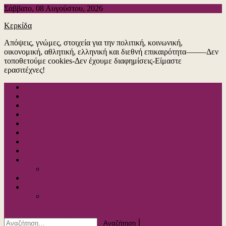
Μεταπηδήστε
Σάββατο, 08 Αυγούστου, 2026
στο
Κερκίδα
περιεχόμενο
Απόψεις, γνώμες, στοιχεία για την πολιτική, κοινωνική,
οικονομική, αθλητική, ελληνική και διεθνή επικαιρότητα——–Δεν
τοποθετούμε cookies-Δεν έχουμε διαφημίσεις-Είμαστε
ερασιτέχνες!
ΠΟΛΙΤΙΚΗ
ΚΟΙΝΩΝΙΑ
ΕΚΛΟΓΕΣ
ΑΘΛΗΤΙΚΑ
ΔΙΕΘΝΗ
ΔΙΚΑΙΟΣΥΝΗ
ΙΣΤΟΡΙΑ
ΜΜΕ
ΠΟΛΙΤΙΣΜΟΣ
ΒΙΒΛΙΟ
ΕΠΙΣΤΗΜΗ
ΥΓΕΙΑ
Covid-19
κουμπί λειτουργίας ιστότοπου
Αναζήτηση