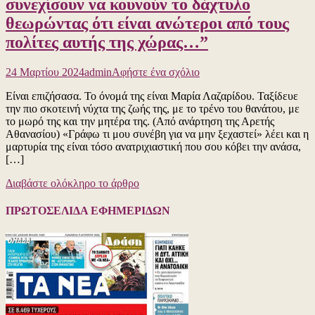
συνεχίσουν να κουνούν το δάχτυλο
ήταν
μονταρι
θεωρώντας ότι είναι ανώτεροι από τους
και
πολίτες αυτής της χώρας…”
παραποι
για
24 Μαρτίου 2024
admin
Αφήστε ένα σχόλιο
το
Είναι επιζήσασα. Το όνομά της είναι Μαρία Λαζαρίδου. Ταξίδευε
“Γράφω
την πιο σκοτεινή νύχτα της ζωής της, με το τρένο του θανάτου, με
τι
το μωρό της και την μητέρα της. (Από ανάρτηση της Αρετής
μου
Αθανασίου) «Γράφω τι μου συνέβη για να μην ξεχαστεί» λέει και η
συνέβη
μαρτυρία της είναι τόσο ανατριχιαστική που σου κόβει την ανάσα,
για
[…]
να
μην
Διαβάστε ολόκληρο το άρθρο
ξεχαστεί,
για
να
ΠΡΩΤΟΣΕΛΙΔΑ ΕΦΗΜΕΡΙΔΩΝ
φτάσει
ίσως
στους
υπεύθυνους
και
μπορέσουν
έτσι
να