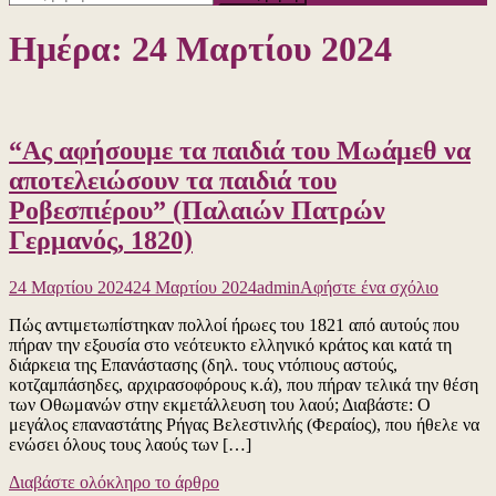
για:
Ημέρα:
24 Μαρτίου 2024
“Ας αφήσουμε τα παιδιά του Μωάμεθ να
αποτελειώσουν τα παιδιά του
Ροβεσπιέρου” (Παλαιών Πατρών
Γερμανός, 1820)
για
24 Μαρτίου 2024
24 Μαρτίου 2024
admin
Αφήστε ένα σχόλιο
το
Πώς αντιμετωπίστηκαν πολλοί ήρωες του 1821 από αυτούς που
“Ας
πήραν την εξουσία στο νεότευκτο ελληνικό κράτος και κατά τη
αφήσου
διάρκεια της Επανάστασης (δηλ. τους ντόπιους αστούς,
τα
κοτζαμπάσηδες, αρχιρασοφόρους κ.ά), που πήραν τελικά την θέση
παιδιά
των Οθωμανών στην εκμετάλλευση του λαού; Διαβάστε: Ο
του
μεγάλος επαναστάτης Ρήγας Βελεστινλής (Φεραίος), που ήθελε να
Μωάμε
ενώσει όλους τους λαούς των […]
να
αποτελ
Διαβάστε ολόκληρο το άρθρο
τα