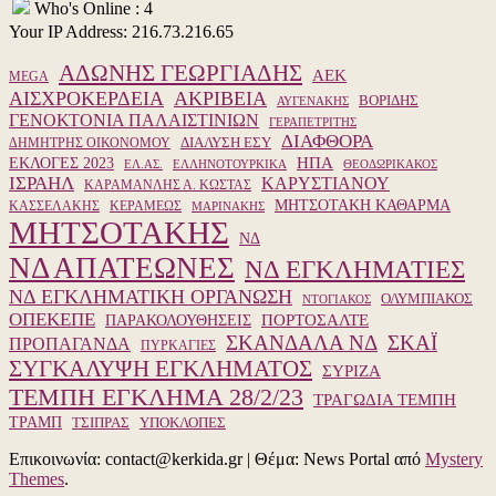
Who's Online : 4
Your IP Address: 216.73.216.65
ΑΔΩΝΗΣ ΓΕΩΡΓΙΑΔΗΣ
ΑΕΚ
MEGA
ΑΙΣΧΡΟΚΕΡΔΕΙΑ
ΑΚΡΙΒΕΙΑ
ΒΟΡΙΔΗΣ
ΑΥΓΕΝΑΚΗΣ
ΓΕΝΟΚΤΟΝΙΑ ΠΑΛΑΙΣΤΙΝΙΩΝ
ΓΕΡΑΠΕΤΡΙΤΗΣ
ΔΙΑΦΘΟΡΑ
ΔΙΑΛΥΣΗ ΕΣΥ
ΔΗΜΗΤΡΗΣ ΟΙΚΟΝΟΜΟΥ
ΗΠΑ
ΕΚΛΟΓΕΣ 2023
ΕΛ.ΑΣ.
ΕΛΛΗΝΟΤΟΥΡΚΙΚΑ
ΘΕΟΔΩΡΙΚΑΚΟΣ
ΙΣΡΑΗΛ
ΚΑΡΥΣΤΙΑΝΟΥ
ΚΑΡΑΜΑΝΛΗΣ Α. ΚΩΣΤΑΣ
ΜΗΤΣΟΤΑΚΗ ΚΑΘΑΡΜΑ
ΚΑΣΣΕΛΑΚΗΣ
ΚΕΡΑΜΕΩΣ
ΜΑΡΙΝΑΚΗΣ
ΜΗΤΣΟΤΑΚΗΣ
ΝΔ
ΝΔ ΑΠΑΤΕΩΝΕΣ
ΝΔ ΕΓΚΛΗΜΑΤΙΕΣ
ΝΔ ΕΓΚΛΗΜΑΤΙΚΗ ΟΡΓΑΝΩΣΗ
ΟΛΥΜΠΙΑΚΟΣ
ΝΤΟΓΙΑΚΟΣ
ΟΠΕΚΕΠΕ
ΠΑΡΑΚΟΛΟΥΘΗΣΕΙΣ
ΠΟΡΤΟΣΑΛΤΕ
ΣΚΑΝΔΑΛΑ ΝΔ
ΣΚΑΪ
ΠΡΟΠΑΓΑΝΔΑ
ΠΥΡΚΑΓΙΕΣ
ΣΥΓΚΑΛΥΨΗ ΕΓΚΛΗΜΑΤΟΣ
ΣΥΡΙΖΑ
ΤΕΜΠΗ ΕΓΚΛΗΜΑ 28/2/23
ΤΡΑΓΩΔΙΑ ΤΕΜΠΗ
ΤΡΑΜΠ
ΥΠΟΚΛΟΠΕΣ
ΤΣΙΠΡΑΣ
Επικοινωνία: contact@kerkida.gr
|
Θέμα: News Portal από
Mystery
Themes
.