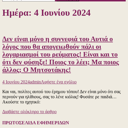
για:
Ημέρα:
4 Ιουνίου 2024
Δεν είναι μόνο η συννεφιά του Αυτιά ο
λόγος που θα απογειωθούν πάλι οι
λογαριασμοί του ρεύματος! Είναι και το
ότι δεν φύσηξε! Ποιος το λέει; Μα ποιος
άλλος; Ο Μητσοτάκης!
για
4 Ιουνίου 2024
admin
Αφήστε ένα σχόλιο
το
Και ναι, πολίτες αυτού του έρημου τόπου! Δεν είναι μόνο ότι σας
Δεν
περνούν για ηλίθιους, σας το λένε κιόλας! Φυσάτε ρε παιδιά…
είναι
Ακούστε το ηχητικό:
μόνο
η
Διαβάστε ολόκληρο το άρθρο
συννεφιά
του
Αυτιά
ΠΡΩΤΟΣΕΛΙΔΑ ΕΦΗΜΕΡΙΔΩΝ
ο