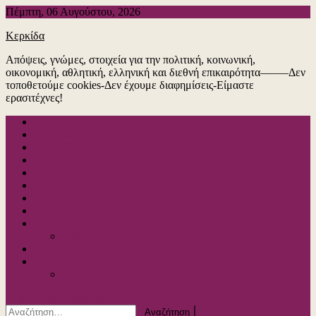
Μεταπηδήστε
Πέμπτη, 06 Αυγούστου, 2026
στο
Κερκίδα
περιεχόμενο
Απόψεις, γνώμες, στοιχεία για την πολιτική, κοινωνική,
οικονομική, αθλητική, ελληνική και διεθνή επικαιρότητα——–Δεν
τοποθετούμε cookies-Δεν έχουμε διαφημίσεις-Είμαστε
ερασιτέχνες!
ΠΟΛΙΤΙΚΗ
ΚΟΙΝΩΝΙΑ
ΕΚΛΟΓΕΣ
ΑΘΛΗΤΙΚΑ
ΔΙΕΘΝΗ
ΔΙΚΑΙΟΣΥΝΗ
ΙΣΤΟΡΙΑ
ΜΜΕ
ΠΟΛΙΤΙΣΜΟΣ
ΒΙΒΛΙΟ
ΕΠΙΣΤΗΜΗ
ΥΓΕΙΑ
Covid-19
κουμπί λειτουργίας ιστότοπου
Αναζήτηση