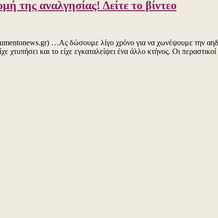
ή της αναλγησίας! Δείτε το βίντεο
η;
mentonews.gr) …Ας δώσουμε λίγο χρόνο για να χωνέψουμε την αηδία
α
χε χτυπήσει και το είχε εγκαταλείψει ένα άλλο κτήνος. Οι περαστικο
ό
ς!