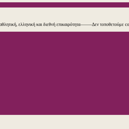
ή, αθλητική, ελληνική και διεθνή επικαιρότητα——–Δεν τοποθετούμε c