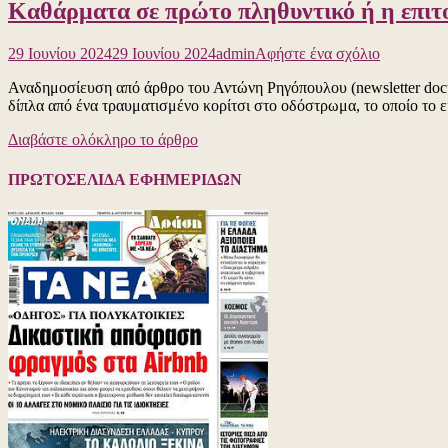
Καθάρματα σε πρώτο πληθυντικό ή η επιτομ
Μητσοτάκ
Δείτε
το
για
29 Ιουνίου 2024
29 Ιουνίου 2024
admin
Αφήστε ένα σχόλιο
βίντεο
το
Αναδημοσίευση από άρθρο του Αντώνη Ρηγόπουλου (newsletter docu
Καθάρματ
δίπλα από ένα τραυματισμένο κορίτσι στο οδόστρωμα, το οποίο το εί
σε
πρώτο
Διαβάστε ολόκληρο το άρθρο
πληθυντικ
ή
η
ΠΡΩΤΟΣΕΛΙΔΑ ΕΦΗΜΕΡΙΔΩΝ
επιτομή
της
αναλγησία
Δείτε
το
βίντεο