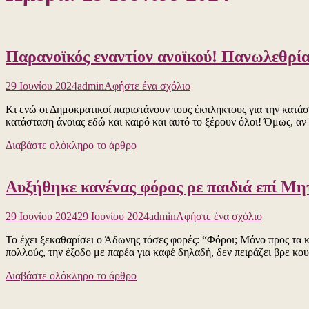
Παρανοϊκός εναντίον ανοϊκού! Πανωλεθρία 
για
29 Ιουνίου 2024
admin
Αφήστε ένα σχόλιο
το
Κι ενώ οι Δημοκρατικοί παριστάνουν τους έκπληκτους για την κατάσ
Παρανοϊκός
κατάσταση άνοιας εδώ και καιρό και αυτό το ξέρουν όλοι! Όμως, α
εναντίον
ανοϊκού!
Διαβάστε ολόκληρο το άρθρο
Πανωλεθρία
για
τον
Αυξήθηκε κανένας φόρος ρε παιδιά επί Μητ
Μπάιντεν
το
ντιμπέιτ
για
29 Ιουνίου 2024
29 Ιουνίου 2024
admin
Αφήστε ένα σχόλιο
με
το
τον
Το έχει ξεκαθαρίσει ο Άδωνης τόσες φορές: “Φόροι; Μόνο προς τα κ
Αυξήθηκε
Τραμπ
πολλούς, την έξοδο με παρέα για καφέ δηλαδή, δεν πειράζει βρε κου
κανένας
φόρος
Διαβάστε ολόκληρο το άρθρο
ρε
παιδιά
επί