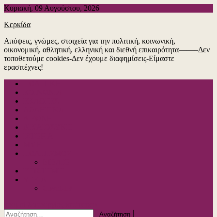
Μεταπηδήστε
Κυριακή, 09 Αυγούστου, 2026
στο
Κερκίδα
περιεχόμενο
Απόψεις, γνώμες, στοιχεία για την πολιτική, κοινωνική,
οικονομική, αθλητική, ελληνική και διεθνή επικαιρότητα——–Δεν
τοποθετούμε cookies-Δεν έχουμε διαφημίσεις-Είμαστε
ερασιτέχνες!
ΠΟΛΙΤΙΚΗ
ΚΟΙΝΩΝΙΑ
ΕΚΛΟΓΕΣ
ΑΘΛΗΤΙΚΑ
ΔΙΕΘΝΗ
ΔΙΚΑΙΟΣΥΝΗ
ΙΣΤΟΡΙΑ
ΜΜΕ
ΠΟΛΙΤΙΣΜΟΣ
ΒΙΒΛΙΟ
ΕΠΙΣΤΗΜΗ
ΥΓΕΙΑ
Covid-19
κουμπί λειτουργίας ιστότοπου
Αναζήτηση