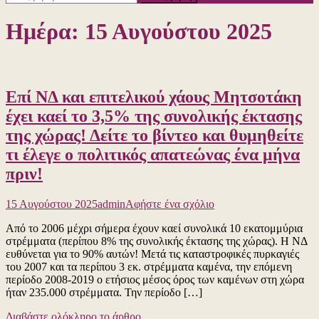
για:
Ημέρα:
15 Αυγούστου 2025
Επί ΝΔ και επιτελικού χάους Μητσοτάκη
έχει καεί το 3,5% της συνολικής έκτασης
της χώρας! Δείτε το βίντεο και θυμηθείτε
τι έλεγε ο πολιτικός απατεώνας ένα μήνα
πριν!
για
15 Αυγούστου 2025
admin
Αφήστε ένα σχόλιο
το
Από το 2006 μέχρι σήμερα έχουν καεί συνολικά 10 εκατομμύρια
Επί
στρέμματα (περίπου 8% της συνολικής έκτασης της χώρας). Η ΝΔ
ΝΔ
ευθύνεται για το 90% αυτών! Μετά τις καταστροφικές πυρκαγιές
και
του 2007 και τα περίπου 3 εκ. στρέμματα καμένα, την επόμενη
επιτελικού
περίοδο 2008-2019 ο ετήσιος μέσος όρος των καμένων στη χώρα
χάους
ήταν 235.000 στρέμματα. Την περίοδο […]
Μητσοτάκη
έχει
Διαβάστε ολόκληρο το άρθρο
καεί