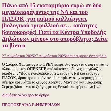
Πάνω από 15 εκατομμύρια ευρώ σε δύο
κυ
τη
μεγαλοπαράγοντες της ΝΔ και του
σύ
ΠΑΣΟΚ, για μαϊμού καλλιέργειες
ισ
βιολογικού τριφυλλιού σε… απάτητες
βουνοκορφές! Γιατί τα Κέντρα Υποβολής
Δηλώσεων μένουν στο απυρόβλητο; Δείτε
τα βίντεο
για
27 Αυγούστου 2025
27 Αυγούστου 2025
admin
Αφήστε ένα σχόλιο
το
Ο Σπύρος Χαριτάτος στο OPEN έφερε στο φως νέα στοιχεία για το
Πά
πλιάτσικο στον ΟΠΕΚΕΠΕ από κάποιες πράσινες και γαλάζιες
απ
ακρίδες… “Δύο μεγαλοπαράγοντες, ένας της ΝΔ και ένας του
15
ΠΑΣΟΚ, δραστηριοποιούνταν μέσω τρίτων στην περιοχή όπου
εκ
σήμερα ερευνάται το ζεύγος Χρήστου Μαγειρία και Καλλιόπης
ευ
Σεμερτζίδου – ναι το ζεύγος με τις Ferrari- και φέρεται να […]
σε
δύ
Διαβάστε ολόκληρο το άρθρο
με
τη
Ν
ΠΡΩΤΟΣΕΛΙΔΑ ΕΦΗΜΕΡΙΔΩΝ
κα