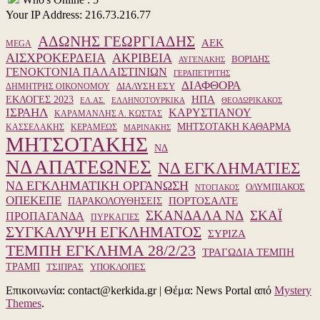
Your IP Address: 216.73.216.77
ΑΔΩΝΗΣ ΓΕΩΡΓΙΑΔΗΣ
ΑΕΚ
MEGA
ΑΙΣΧΡΟΚΕΡΔΕΙΑ
ΑΚΡΙΒΕΙΑ
ΒΟΡΙΔΗΣ
ΑΥΓΕΝΑΚΗΣ
ΓΕΝΟΚΤΟΝΙΑ ΠΑΛΑΙΣΤΙΝΙΩΝ
ΓΕΡΑΠΕΤΡΙΤΗΣ
ΔΙΑΦΘΟΡΑ
ΔΙΑΛΥΣΗ ΕΣΥ
ΔΗΜΗΤΡΗΣ ΟΙΚΟΝΟΜΟΥ
ΗΠΑ
ΕΚΛΟΓΕΣ 2023
ΕΛ.ΑΣ.
ΕΛΛΗΝΟΤΟΥΡΚΙΚΑ
ΘΕΟΔΩΡΙΚΑΚΟΣ
ΙΣΡΑΗΛ
ΚΑΡΥΣΤΙΑΝΟΥ
ΚΑΡΑΜΑΝΛΗΣ Α. ΚΩΣΤΑΣ
ΜΗΤΣΟΤΑΚΗ ΚΑΘΑΡΜΑ
ΚΑΣΣΕΛΑΚΗΣ
ΚΕΡΑΜΕΩΣ
ΜΑΡΙΝΑΚΗΣ
ΜΗΤΣΟΤΑΚΗΣ
ΝΔ
ΝΔ ΑΠΑΤΕΩΝΕΣ
ΝΔ ΕΓΚΛΗΜΑΤΙΕΣ
ΝΔ ΕΓΚΛΗΜΑΤΙΚΗ ΟΡΓΑΝΩΣΗ
ΟΛΥΜΠΙΑΚΟΣ
ΝΤΟΓΙΑΚΟΣ
ΟΠΕΚΕΠΕ
ΠΑΡΑΚΟΛΟΥΘΗΣΕΙΣ
ΠΟΡΤΟΣΑΛΤΕ
ΣΚΑΝΔΑΛΑ ΝΔ
ΣΚΑΪ
ΠΡΟΠΑΓΑΝΔΑ
ΠΥΡΚΑΓΙΕΣ
ΣΥΓΚΑΛΥΨΗ ΕΓΚΛΗΜΑΤΟΣ
ΣΥΡΙΖΑ
ΤΕΜΠΗ ΕΓΚΛΗΜΑ 28/2/23
ΤΡΑΓΩΔΙΑ ΤΕΜΠΗ
ΤΡΑΜΠ
ΥΠΟΚΛΟΠΕΣ
ΤΣΙΠΡΑΣ
Επικοινωνία: contact@kerkida.gr
|
Θέμα: News Portal από
Mystery
Themes
.