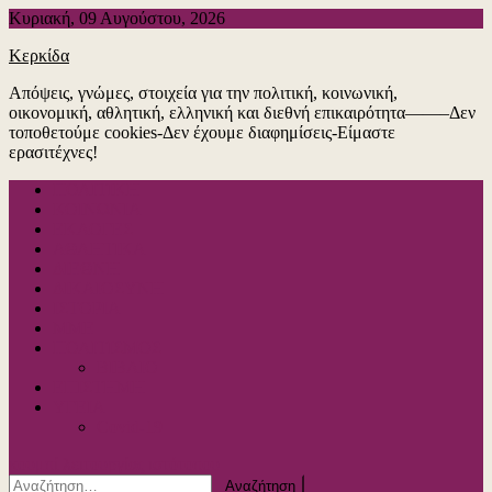
Μεταπηδήστε
Κυριακή, 09 Αυγούστου, 2026
στο
Κερκίδα
περιεχόμενο
Απόψεις, γνώμες, στοιχεία για την πολιτική, κοινωνική,
οικονομική, αθλητική, ελληνική και διεθνή επικαιρότητα——–Δεν
τοποθετούμε cookies-Δεν έχουμε διαφημίσεις-Είμαστε
ερασιτέχνες!
ΠΟΛΙΤΙΚΗ
ΚΟΙΝΩΝΙΑ
ΕΚΛΟΓΕΣ
ΑΘΛΗΤΙΚΑ
ΔΙΕΘΝΗ
ΔΙΚΑΙΟΣΥΝΗ
ΙΣΤΟΡΙΑ
ΜΜΕ
ΠΟΛΙΤΙΣΜΟΣ
ΒΙΒΛΙΟ
ΕΠΙΣΤΗΜΗ
ΥΓΕΙΑ
Covid-19
κουμπί λειτουργίας ιστότοπου
Αναζήτηση