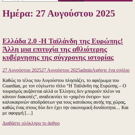
για:
Ημέρα:
27 Αυγούστου 2025
Ελλάδα 2.0 -Η Ταϊλάνδη της Ευρώπης!
Άλλη μια επιτυχία της αθλιότερης
κυβέρνησης της σύγχρονης ιστορίας
για
27 Αυγούστου 2025
27 Αυγούστου 2025
admin
Αφήστε ένα σχόλιο
το
Καθώς το τέλος του Αυγούστου πλησιάζει, το αφιέρωμα του
Ελ
Guardian, με τον εύγλωττο τίτλο “Η Ταϊλάνδη της Ευρώπης – Ο
2.
τουρισμός αυξάνεται αλλά οι Έλληνες δεν μπορούν πλέον να
-Η
κάνουν διακοπές“, αναδεικνύει το «χαμένο όνειρο» των
Τα
καλοκαιρινών αποδράσεων για τους κατοίκους αυτής της χώρας,
τη
καθώς ένας στους δύο δεν έχει την οικονομική δυνάτοτητα… Και
Ευ
με αφορμή […]
Άλ
μι
Διαβάστε ολόκληρο το άρθρο
επ
τη
αθ